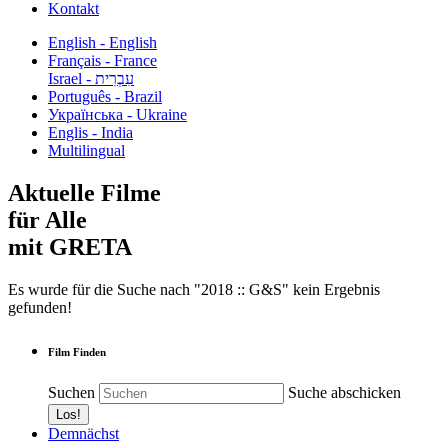
Kontakt
English - English
Français - France
עִבְרִית - Israel
Português - Brazil
Українська - Ukraine
Englis - India
Multilingual
Aktuelle Filme
für Alle
mit GRETA
Es wurde für die Suche nach "2018 :: G&S" kein Ergebnis
gefunden!
Film Finden
Suchen
Suche abschicken
Demnächst