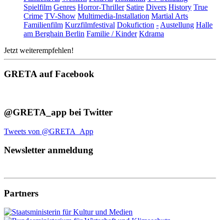
Spielfilm
Genres
Horror-Thriller
Satire
Divers
History
True
Crime
TV-Show
Multimedia-Installation
Martial Arts
Familienfilm
Kurzfilmfestival
Dokufiction
-
Austellung
Halle
am Berghain Berlin
Familie / Kinder
Kdrama
Jetzt weiterempfehlen!
GRETA auf Facebook
@GRETA_app bei Twitter
Tweets von @GRETA_App
Newsletter anmeldung
Partners