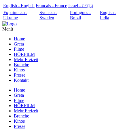
English - English
Français - France
עִבְרִית - Israel
Українська -
Svenska -
Português -
English -
Ukraine
Sweden
Brazil
India
Menü
Home
Greta
Filme
HÖRFILM
Mehr Freizeit
Branche
Kinos
Presse
Kontakt
Home
Greta
Filme
HÖRFILM
Mehr Freizeit
Branche
Kinos
Presse