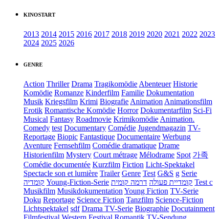
KINOSTART
2013
2014
2015
2016
2017
2018
2019
2020
2021
2022
2023
2024
2025
2026
GENRE
Action
Thriller
Drama
Tragikomödie
Abenteuer
Historie
Komödie
Romanze
Kinderfilm
Familie
Dokumentation
Musik
Kriegsfilm
Krimi
Biografie
Animation
Animationsfilm
Erotik
Romantische Komödie
Horror
Dokumentarfilm
Sci-Fi
Musical
Fantasy
Roadmovie
Krimikomödie
Animation.
Comedy
test
Documentary
Comédie
Jugendmagazin
TV-
Reportage
Biopic
Fantastique
Documentaire
Werbung
Aventure
Fernsehfilm
Comédie dramatique
Drame
Historienfilm
Mystery
Court métrage
Mélodrame
Spot
가족
Comédie documentée
Kurzfilm
Fiction
Licht-Spektakel
Spectacle son et lumière
Trailer
Genre
Test
G&S
g
Serie
קומדיה
Young-Fiction-Serie
דרמה קומית
קומדיית פעולה
Test c
Musikfilm
Musikdokumentation
Young Fiction
TV-Serie
Doku
Reportage
Science Fiction
Tanzfilm
Science-Fiction
Lichtspektakel
sdf
Drama TV-Serie
Biographie
Docutainment
Filmfestival
Western
Festival
Romantik
TV-Sendung