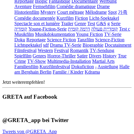
Reportage
Biopic
Fantastique
Documentaire
Werbung
Aventure
Fernsehfilm
Comédie dramatique
Drame
Historienfilm
Mystery
Court métrage
Mélodrame
Spot
가족
Comédie documentée
Kurzfilm
Fiction
Licht-Spektakel
Spectacle son et lumière
Trailer
Genre
Test
G&S
g
Serie
קומדיה
Young-Fiction-Serie
דרמה קומית
קומדיית פעולה
Test c
Musikfilm
Musikdokumentation
Young Fiction
TV-Serie
Doku
Reportage
Science Fiction
Tanzfilm
Science-Fiction
Lichtspektakel
sdf
Drama TV-Serie
Biographie
Docutainment
Filmfestival
Western
Festival
Romantik
TV-Sendung
Spielfilm
Genres
Horror-Thriller
Satire
Divers
History
True
Crime
TV-Show
Multimedia-Installation
Martial Arts
Familienfilm
Kurzfilmfestival
Dokufiction
-
Austellung
Halle
am Berghain Berlin
Familie / Kinder
Kdrama
Jetzt weiterempfehlen!
GRETA auf Facebook
@GRETA_app bei Twitter
Tweets von @GRETA_App