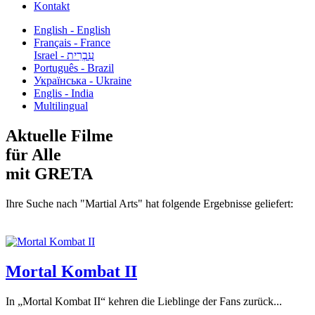
Kontakt
English - English
Français - France
עִבְרִית - Israel
Português - Brazil
Українська - Ukraine
Englis - India
Multilingual
Aktuelle Filme
für Alle
mit GRETA
Ihre Suche nach "Martial Arts" hat folgende Ergebnisse geliefert:
Mortal Kombat II
In „Mortal Kombat II“ kehren die Lieblinge der Fans zurück...