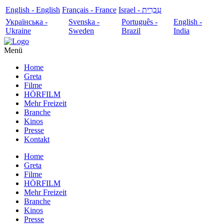
English - English
Français - France
עִבְרִית - Israel
Українська -
Svenska -
Português -
English -
Ukraine
Sweden
Brazil
India
Menü
Home
Greta
Filme
HÖRFILM
Mehr Freizeit
Branche
Kinos
Presse
Kontakt
Home
Greta
Filme
HÖRFILM
Mehr Freizeit
Branche
Kinos
Presse