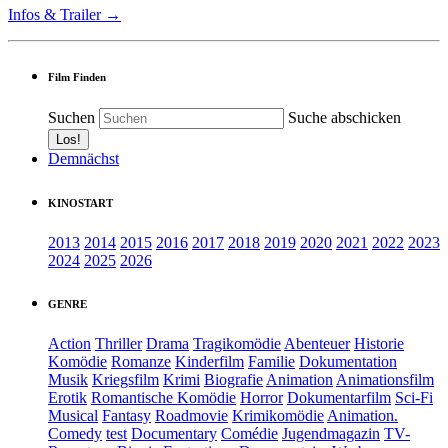
Infos & Trailer →
Film Finden
Suchen
Suche abschicken
Demnächst
KINOSTART
2013
2014
2015
2016
2017
2018
2019
2020
2021
2022
2023
2024
2025
2026
GENRE
Action
Thriller
Drama
Tragikomödie
Abenteuer
Historie
Komödie
Romanze
Kinderfilm
Familie
Dokumentation
Musik
Kriegsfilm
Krimi
Biografie
Animation
Animationsfilm
Erotik
Romantische Komödie
Horror
Dokumentarfilm
Sci-Fi
Musical
Fantasy
Roadmovie
Krimikomödie
Animation.
Comedy
test
Documentary
Comédie
Jugendmagazin
TV-