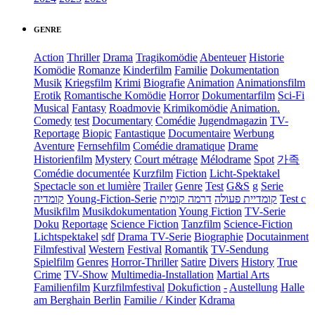
GENRE
Action
Thriller
Drama
Tragikomödie
Abenteuer
Historie
Komödie
Romanze
Kinderfilm
Familie
Dokumentation
Musik
Kriegsfilm
Krimi
Biografie
Animation
Animationsfilm
Erotik
Romantische Komödie
Horror
Dokumentarfilm
Sci-Fi
Musical
Fantasy
Roadmovie
Krimikomödie
Animation.
Comedy
test
Documentary
Comédie
Jugendmagazin
TV-
Reportage
Biopic
Fantastique
Documentaire
Werbung
Aventure
Fernsehfilm
Comédie dramatique
Drame
Historienfilm
Mystery
Court métrage
Mélodrame
Spot
가족
Comédie documentée
Kurzfilm
Fiction
Licht-Spektakel
Spectacle son et lumière
Trailer
Genre
Test
G&S
g
Serie
קומדיה
Young-Fiction-Serie
דרמה קומית
קומדיית פעולה
Test c
Musikfilm
Musikdokumentation
Young Fiction
TV-Serie
Doku
Reportage
Science Fiction
Tanzfilm
Science-Fiction
Lichtspektakel
sdf
Drama TV-Serie
Biographie
Docutainment
Filmfestival
Western
Festival
Romantik
TV-Sendung
Spielfilm
Genres
Horror-Thriller
Satire
Divers
History
True
Crime
TV-Show
Multimedia-Installation
Martial Arts
Familienfilm
Kurzfilmfestival
Dokufiction
-
Austellung
Halle
am Berghain Berlin
Familie / Kinder
Kdrama