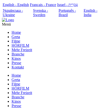
English - English
Français - France
עִבְרִית - Israel
Українська -
Svenska -
Português -
English -
Ukraine
Sweden
Brazil
India
Menü
Home
Greta
Filme
HÖRFILM
Mehr Freizeit
Branche
Kinos
Presse
Kontakt
Home
Greta
Filme
HÖRFILM
Mehr Freizeit
Branche
Kinos
Presse