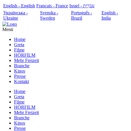
English - English
Français - France
עִבְרִית - Israel
Українська -
Svenska -
Português -
English -
Ukraine
Sweden
Brazil
India
Menü
Home
Greta
Filme
HÖRFILM
Mehr Freizeit
Branche
Kinos
Presse
Kontakt
Home
Greta
Filme
HÖRFILM
Mehr Freizeit
Branche
Kinos
Presse