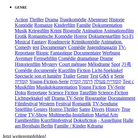
GENRE
Action
Thriller
Drama
Tragikomödie
Abenteuer
Historie
Komödie
Romanze
Kinderfilm
Familie
Dokumentation
Musik
Kriegsfilm
Krimi
Biografie
Animation
Animationsfilm
Erotik
Romantische Komödie
Horror
Dokumentarfilm
Sci-Fi
Musical
Fantasy
Roadmovie
Krimikomödie
Animation.
Comedy
test
Documentary
Comédie
Jugendmagazin
TV-
Reportage
Biopic
Fantastique
Documentaire
Werbung
Aventure
Fernsehfilm
Comédie dramatique
Drame
Historienfilm
Mystery
Court métrage
Mélodrame
Spot
가족
Comédie documentée
Kurzfilm
Fiction
Licht-Spektakel
Spectacle son et lumière
Trailer
Genre
Test
G&S
g
Serie
קומדיה
Young-Fiction-Serie
דרמה קומית
קומדיית פעולה
Test c
Musikfilm
Musikdokumentation
Young Fiction
TV-Serie
Doku
Reportage
Science Fiction
Tanzfilm
Science-Fiction
Lichtspektakel
sdf
Drama TV-Serie
Biographie
Docutainment
Filmfestival
Western
Festival
Romantik
TV-Sendung
Spielfilm
Genres
Horror-Thriller
Satire
Divers
History
True
Crime
TV-Show
Multimedia-Installation
Martial Arts
Familienfilm
Kurzfilmfestival
Dokufiction
-
Austellung
Halle
am Berghain Berlin
Familie / Kinder
Kdrama
Jetzt weiterempfehlen!