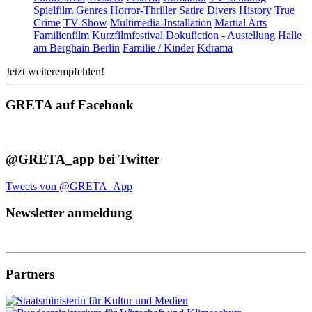
Spielfilm
Genres
Horror-Thriller
Satire
Divers
History
True
Crime
TV-Show
Multimedia-Installation
Martial Arts
Familienfilm
Kurzfilmfestival
Dokufiction
-
Austellung
Halle
am Berghain Berlin
Familie / Kinder
Kdrama
Jetzt weiterempfehlen!
GRETA auf Facebook
@GRETA_app bei Twitter
Tweets von @GRETA_App
Newsletter anmeldung
Partners