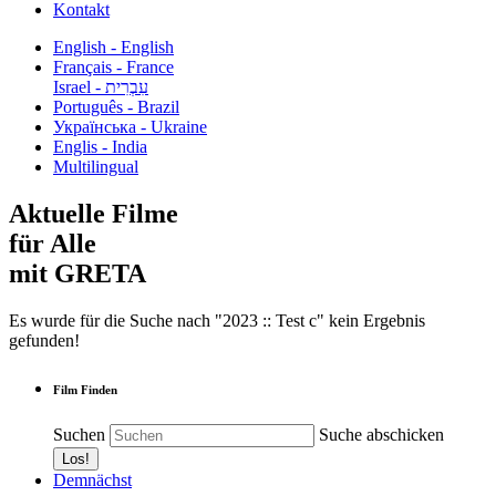
Kontakt
English - English
Français - France
עִבְרִית - Israel
Português - Brazil
Українська - Ukraine
Englis - India
Multilingual
Aktuelle Filme
für Alle
mit GRETA
Es wurde für die Suche nach "2023 :: Test c" kein Ergebnis
gefunden!
Film Finden
Suchen
Suche abschicken
Demnächst