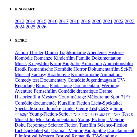
KINOSTART
2013
2014
2015
2016
2017
2018
2019
2020
2021
2022
2023
2024
2025
2026
GENRE
Action
Thriller
Drama
Tragikomödie
Abenteuer
Historie
Komödie
Romanze
Kinderfilm
Familie
Dokumentation
Musik
Kriegsfilm
Krimi
Biografie
Animation
Animationsfilm
Erotik
Romantische Komödie
Horror
Dokumentarfilm
Sci-Fi
Musical
Fantasy
Roadmovie
Krimikomödie
Animation.
Comedy
test
Documentary
Comédie
Jugendmagazin
TV-
Reportage
Biopic
Fantastique
Documentaire
Werbung
Aventure
Fernsehfilm
Comédie dramatique
Drame
Historienfilm
Mystery
Court métrage
Mélodrame
Spot
가족
Comédie documentée
Kurzfilm
Fiction
Licht-Spektakel
Spectacle son et lumière
Trailer
Genre
Test
G&S
g
Serie
קומדיה
Young-Fiction-Serie
דרמה קומית
קומדיית פעולה
Test c
Musikfilm
Musikdokumentation
Young Fiction
TV-Serie
Doku
Reportage
Science Fiction
Tanzfilm
Science-Fiction
Lichtspektakel
sdf
Drama TV-Serie
Biographie
Docutainment
Filmfestival
Western
Festival
Romantik
TV-Sendung