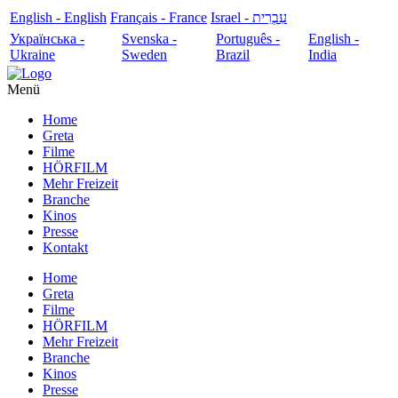
English - English
Français - France
עִבְרִית - Israel
Українська -
Svenska -
Português -
English -
Ukraine
Sweden
Brazil
India
Menü
Home
Greta
Filme
HÖRFILM
Mehr Freizeit
Branche
Kinos
Presse
Kontakt
Home
Greta
Filme
HÖRFILM
Mehr Freizeit
Branche
Kinos
Presse