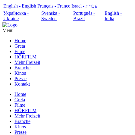
English - English
Français - France
עִבְרִית - Israel
Українська -
Svenska -
Português -
English -
Ukraine
Sweden
Brazil
India
Menü
Home
Greta
Filme
HÖRFILM
Mehr Freizeit
Branche
Kinos
Presse
Kontakt
Home
Greta
Filme
HÖRFILM
Mehr Freizeit
Branche
Kinos
Presse