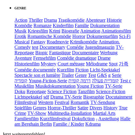
GENRE
Action
Thriller
Drama
Tragikomödie
Abenteuer
Historie
Komödie
Romanze
Kinderfilm
Familie
Dokumentation
Musik
Kriegsfilm
Krimi
Biografie
Animation
Animationsfilm
Erotik
Romantische Komödie
Horror
Dokumentarfilm
Sci-Fi
Musical
Fantasy
Roadmovie
Krimikomödie
Animation.
Comedy
test
Documentary
Comédie
Jugendmagazin
TV-
Reportage
Biopic
Fantastique
Documentaire
Werbung
Aventure
Fernsehfilm
Comédie dramatique
Drame
Historienfilm
Mystery
Court métrage
Mélodrame
Spot
가족
Comédie documentée
Kurzfilm
Fiction
Licht-Spektakel
Spectacle son et lumière
Trailer
Genre
Test
G&S
g
Serie
קומדיה
Young-Fiction-Serie
דרמה קומית
קומדיית פעולה
Test c
Musikfilm
Musikdokumentation
Young Fiction
TV-Serie
Doku
Reportage
Science Fiction
Tanzfilm
Science-Fiction
Lichtspektakel
sdf
Drama TV-Serie
Biographie
Docutainment
Filmfestival
Western
Festival
Romantik
TV-Sendung
Spielfilm
Genres
Horror-Thriller
Satire
Divers
History
True
Crime
TV-Show
Multimedia-Installation
Martial Arts
Familienfilm
Kurzfilmfestival
Dokufiction
-
Austellung
Halle
am Berghain Berlin
Familie / Kinder
Kdrama
Jetzt weiterempfehlen!