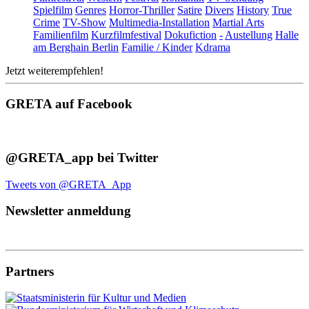
Spielfilm
Genres
Horror-Thriller
Satire
Divers
History
True
Crime
TV-Show
Multimedia-Installation
Martial Arts
Familienfilm
Kurzfilmfestival
Dokufiction
-
Austellung
Halle
am Berghain Berlin
Familie / Kinder
Kdrama
Jetzt weiterempfehlen!
GRETA auf Facebook
@GRETA_app bei Twitter
Tweets von @GRETA_App
Newsletter anmeldung
Partners