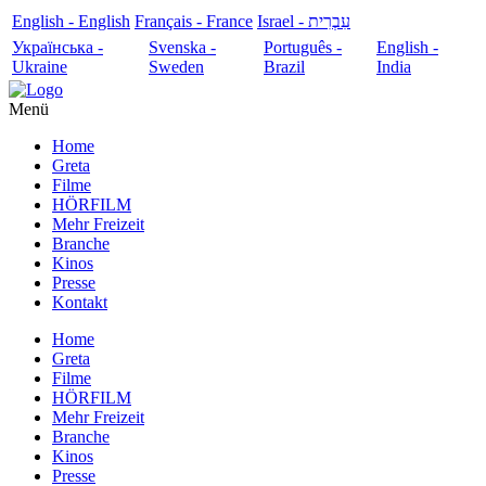
English - English
Français - France
עִבְרִית - Israel
Українська -
Svenska -
Português -
English -
Ukraine
Sweden
Brazil
India
Menü
Home
Greta
Filme
HÖRFILM
Mehr Freizeit
Branche
Kinos
Presse
Kontakt
Home
Greta
Filme
HÖRFILM
Mehr Freizeit
Branche
Kinos
Presse