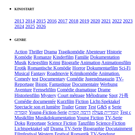
KINOSTART
2013
2014
2015
2016
2017
2018
2019
2020
2021
2022
2023
2024
2025
2026
GENRE
Action
Thriller
Drama
Tragikomödie
Abenteuer
Historie
Komödie
Romanze
Kinderfilm
Familie
Dokumentation
Musik
Kriegsfilm
Krimi
Biografie
Animation
Animationsfilm
Erotik
Romantische Komödie
Horror
Dokumentarfilm
Sci-Fi
Musical
Fantasy
Roadmovie
Krimikomödie
Animation.
Comedy
test
Documentary
Comédie
Jugendmagazin
TV-
Reportage
Biopic
Fantastique
Documentaire
Werbung
Aventure
Fernsehfilm
Comédie dramatique
Drame
Historienfilm
Mystery
Court métrage
Mélodrame
Spot
가족
Comédie documentée
Kurzfilm
Fiction
Licht-Spektakel
Spectacle son et lumière
Trailer
Genre
Test
G&S
g
Serie
קומדיה
Young-Fiction-Serie
דרמה קומית
קומדיית פעולה
Test c
Musikfilm
Musikdokumentation
Young Fiction
TV-Serie
Doku
Reportage
Science Fiction
Tanzfilm
Science-Fiction
Lichtspektakel
sdf
Drama TV-Serie
Biographie
Docutainment
Filmfestival
Western
Festival
Romantik
TV-Sendung