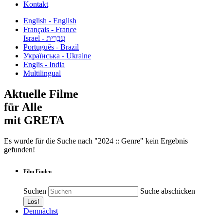
Kontakt
English - English
Français - France
עִבְרִית - Israel
Português - Brazil
Українська - Ukraine
Englis - India
Multilingual
Aktuelle Filme
für Alle
mit GRETA
Es wurde für die Suche nach "2024 :: Genre" kein Ergebnis
gefunden!
Film Finden
Suchen
Suche abschicken
Demnächst