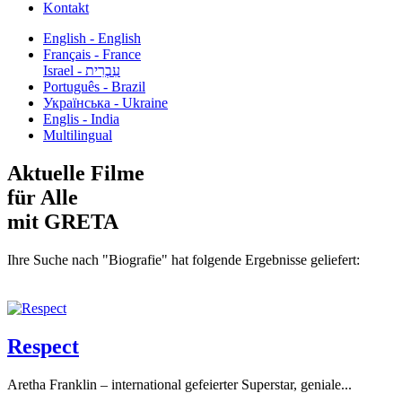
Kontakt
English - English
Français - France
עִבְרִית - Israel
Português - Brazil
Українська - Ukraine
Englis - India
Multilingual
Aktuelle Filme
für Alle
mit GRETA
Ihre Suche nach "Biografie" hat folgende Ergebnisse geliefert:
Respect
Aretha Franklin – international gefeierter Superstar, geniale...