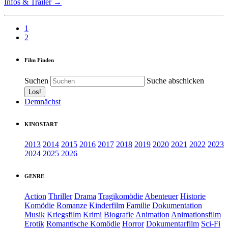
Infos & Trailer →
1
2
Film Finden
Suchen
Suche abschicken
Demnächst
KINOSTART
2013
2014
2015
2016
2017
2018
2019
2020
2021
2022
2023
2024
2025
2026
GENRE
Action
Thriller
Drama
Tragikomödie
Abenteuer
Historie
Komödie
Romanze
Kinderfilm
Familie
Dokumentation
Musik
Kriegsfilm
Krimi
Biografie
Animation
Animationsfilm
Erotik
Romantische Komödie
Horror
Dokumentarfilm
Sci-Fi