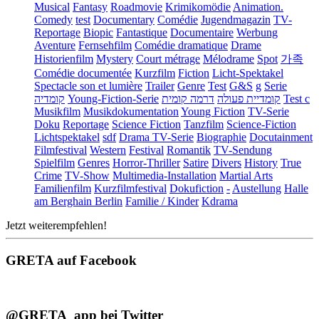
Musical
Fantasy
Roadmovie
Krimikomödie
Animation.
Comedy
test
Documentary
Comédie
Jugendmagazin
TV-
Reportage
Biopic
Fantastique
Documentaire
Werbung
Aventure
Fernsehfilm
Comédie dramatique
Drame
Historienfilm
Mystery
Court métrage
Mélodrame
Spot
가족
Comédie documentée
Kurzfilm
Fiction
Licht-Spektakel
Spectacle son et lumière
Trailer
Genre
Test
G&S
g
Serie
קומדיה
Young-Fiction-Serie
דרמה קומית
קומדיית פעולה
Test c
Musikfilm
Musikdokumentation
Young Fiction
TV-Serie
Doku
Reportage
Science Fiction
Tanzfilm
Science-Fiction
Lichtspektakel
sdf
Drama TV-Serie
Biographie
Docutainment
Filmfestival
Western
Festival
Romantik
TV-Sendung
Spielfilm
Genres
Horror-Thriller
Satire
Divers
History
True
Crime
TV-Show
Multimedia-Installation
Martial Arts
Familienfilm
Kurzfilmfestival
Dokufiction
-
Austellung
Halle
am Berghain Berlin
Familie / Kinder
Kdrama
Jetzt weiterempfehlen!
GRETA auf Facebook
@GRETA_app bei Twitter