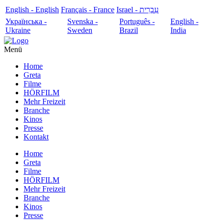
English - English
Français - France
עִבְרִית - Israel
Українська -
Svenska -
Português -
English -
Ukraine
Sweden
Brazil
India
Menü
Home
Greta
Filme
HÖRFILM
Mehr Freizeit
Branche
Kinos
Presse
Kontakt
Home
Greta
Filme
HÖRFILM
Mehr Freizeit
Branche
Kinos
Presse