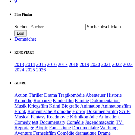
9
Film Finden
Suchen
Suche abschicken
Demnächst
KINOSTART
2013
2014
2015
2016
2017
2018
2019
2020
2021
2022
2023
2024
2025
2026
GENRE
Action
Thriller
Drama
Tragikomödie
Abenteuer
Historie
Komödie
Romanze
Kinderfilm
Familie
Dokumentation
Musik
Kriegsfilm
Krimi
Biografie
Animation
Animationsfilm
Erotik
Romantische Komödie
Horror
Dokumentarfilm
Sci-Fi
Musical
Fantasy
Roadmovie
Krimikomödie
Animation.
Comedy
test
Documentary
Comédie
Jugendmagazin
TV-
Reportage
Biopic
Fantastique
Documentaire
Werbung
Aventure
Fernsehfilm
Comédie dramatique
Drame