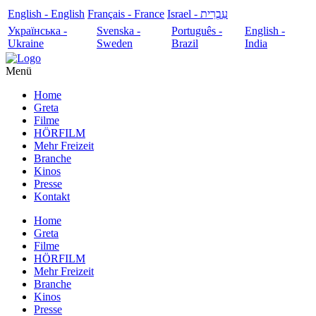
English - English
Français - France
עִבְרִית - Israel
Українська -
Svenska -
Português -
English -
Ukraine
Sweden
Brazil
India
Menü
Home
Greta
Filme
HÖRFILM
Mehr Freizeit
Branche
Kinos
Presse
Kontakt
Home
Greta
Filme
HÖRFILM
Mehr Freizeit
Branche
Kinos
Presse