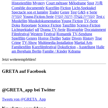
Historienfilm
Mystery
Court métrage
Mélodrame
Spot
가족
Comédie documentée
Kurzfilm
Fiction
Licht-Spektakel
Spectacle son et lumière
Trailer
Genre
Test
G&S
g
Serie
קומדיה
Young-Fiction-Serie
דרמה קומית
קומדיית פעולה
Test c
Musikfilm
Musikdokumentation
Young Fiction
TV-Serie
Doku
Reportage
Science Fiction
Tanzfilm
Science-Fiction
Lichtspektakel
sdf
Drama TV-Serie
Biographie
Docutainment
Filmfestival
Western
Festival
Romantik
TV-Sendung
Spielfilm
Genres
Horror-Thriller
Satire
Divers
History
True
Crime
TV-Show
Multimedia-Installation
Martial Arts
Familienfilm
Kurzfilmfestival
Dokufiction
-
Austellung
Halle
am Berghain Berlin
Familie / Kinder
Kdrama
Jetzt weiterempfehlen!
GRETA auf Facebook
@GRETA_app bei Twitter
Tweets von @GRETA_App