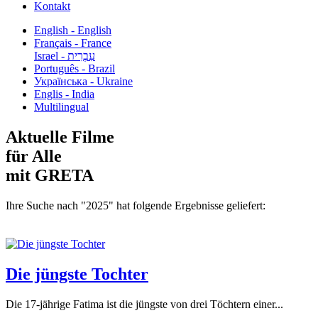
Kontakt
English - English
Français - France
עִבְרִית - Israel
Português - Brazil
Українська - Ukraine
Englis - India
Multilingual
Aktuelle Filme
für Alle
mit GRETA
Ihre Suche nach "2025" hat folgende Ergebnisse geliefert:
Die jüngste Tochter
Die 17-jährige Fatima ist die jüngste von drei Töchtern einer...