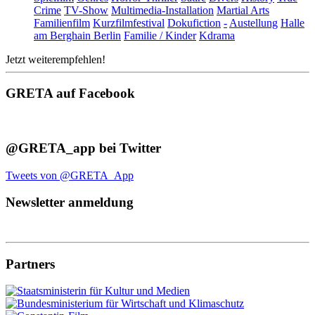
Crime
TV-Show
Multimedia-Installation
Martial Arts
Familienfilm
Kurzfilmfestival
Dokufiction
-
Austellung
Halle
am Berghain Berlin
Familie / Kinder
Kdrama
Jetzt weiterempfehlen!
GRETA auf Facebook
@GRETA_app bei Twitter
Tweets von @GRETA_App
Newsletter anmeldung
Partners