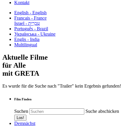
Kontakt
English - English
Français - France
עִבְרִית - Israel
Português - Brazil
Українська - Ukraine
Englis - India
Multilingual
Aktuelle Filme
für Alle
mit GRETA
Es wurde für die Suche nach "Trailer" kein Ergebnis gefunden!
Film Finden
Suchen
Suche abschicken
Demnächst