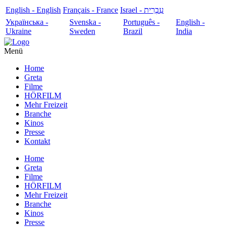
English - English
Français - France
עִבְרִית - Israel
Українська -
Svenska -
Português -
English -
Ukraine
Sweden
Brazil
India
Menü
Home
Greta
Filme
HÖRFILM
Mehr Freizeit
Branche
Kinos
Presse
Kontakt
Home
Greta
Filme
HÖRFILM
Mehr Freizeit
Branche
Kinos
Presse