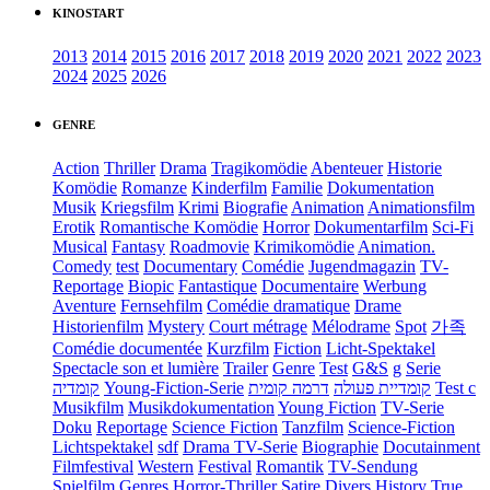
KINOSTART
2013
2014
2015
2016
2017
2018
2019
2020
2021
2022
2023
2024
2025
2026
GENRE
Action
Thriller
Drama
Tragikomödie
Abenteuer
Historie
Komödie
Romanze
Kinderfilm
Familie
Dokumentation
Musik
Kriegsfilm
Krimi
Biografie
Animation
Animationsfilm
Erotik
Romantische Komödie
Horror
Dokumentarfilm
Sci-Fi
Musical
Fantasy
Roadmovie
Krimikomödie
Animation.
Comedy
test
Documentary
Comédie
Jugendmagazin
TV-
Reportage
Biopic
Fantastique
Documentaire
Werbung
Aventure
Fernsehfilm
Comédie dramatique
Drame
Historienfilm
Mystery
Court métrage
Mélodrame
Spot
가족
Comédie documentée
Kurzfilm
Fiction
Licht-Spektakel
Spectacle son et lumière
Trailer
Genre
Test
G&S
g
Serie
קומדיה
Young-Fiction-Serie
דרמה קומית
קומדיית פעולה
Test c
Musikfilm
Musikdokumentation
Young Fiction
TV-Serie
Doku
Reportage
Science Fiction
Tanzfilm
Science-Fiction
Lichtspektakel
sdf
Drama TV-Serie
Biographie
Docutainment
Filmfestival
Western
Festival
Romantik
TV-Sendung
Spielfilm
Genres
Horror-Thriller
Satire
Divers
History
True