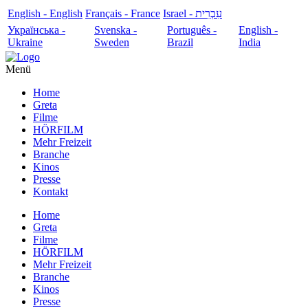
English - English
Français - France
עִבְרִית - Israel
Українська -
Svenska -
Português -
English -
Ukraine
Sweden
Brazil
India
Menü
Home
Greta
Filme
HÖRFILM
Mehr Freizeit
Branche
Kinos
Presse
Kontakt
Home
Greta
Filme
HÖRFILM
Mehr Freizeit
Branche
Kinos
Presse