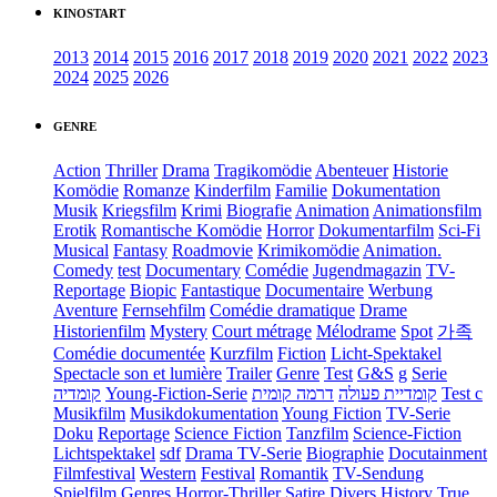
KINOSTART
2013
2014
2015
2016
2017
2018
2019
2020
2021
2022
2023
2024
2025
2026
GENRE
Action
Thriller
Drama
Tragikomödie
Abenteuer
Historie
Komödie
Romanze
Kinderfilm
Familie
Dokumentation
Musik
Kriegsfilm
Krimi
Biografie
Animation
Animationsfilm
Erotik
Romantische Komödie
Horror
Dokumentarfilm
Sci-Fi
Musical
Fantasy
Roadmovie
Krimikomödie
Animation.
Comedy
test
Documentary
Comédie
Jugendmagazin
TV-
Reportage
Biopic
Fantastique
Documentaire
Werbung
Aventure
Fernsehfilm
Comédie dramatique
Drame
Historienfilm
Mystery
Court métrage
Mélodrame
Spot
가족
Comédie documentée
Kurzfilm
Fiction
Licht-Spektakel
Spectacle son et lumière
Trailer
Genre
Test
G&S
g
Serie
קומדיה
Young-Fiction-Serie
דרמה קומית
קומדיית פעולה
Test c
Musikfilm
Musikdokumentation
Young Fiction
TV-Serie
Doku
Reportage
Science Fiction
Tanzfilm
Science-Fiction
Lichtspektakel
sdf
Drama TV-Serie
Biographie
Docutainment
Filmfestival
Western
Festival
Romantik
TV-Sendung
Spielfilm
Genres
Horror-Thriller
Satire
Divers
History
True