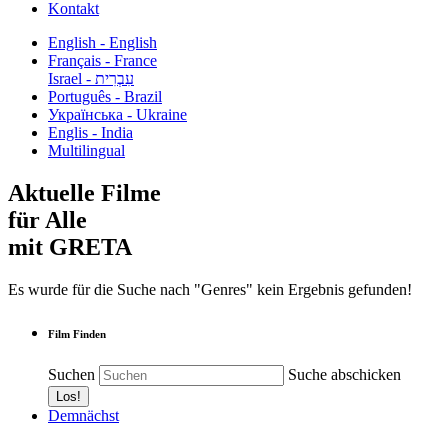
Kontakt
English - English
Français - France
עִבְרִית - Israel
Português - Brazil
Українська - Ukraine
Englis - India
Multilingual
Aktuelle Filme
für Alle
mit GRETA
Es wurde für die Suche nach "Genres" kein Ergebnis gefunden!
Film Finden
Suchen
Suche abschicken
Demnächst