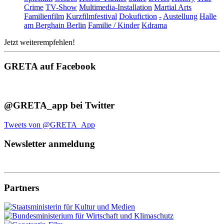
Crime
TV-Show
Multimedia-Installation
Martial Arts
Familienfilm
Kurzfilmfestival
Dokufiction
-
Austellung
Halle
am Berghain Berlin
Familie / Kinder
Kdrama
Jetzt weiterempfehlen!
GRETA auf Facebook
@GRETA_app bei Twitter
Tweets von @GRETA_App
Newsletter anmeldung
Partners