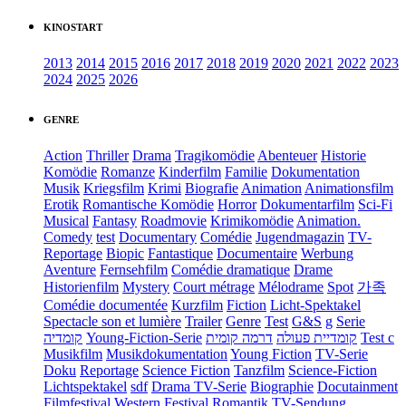
KINOSTART
2013
2014
2015
2016
2017
2018
2019
2020
2021
2022
2023
2024
2025
2026
GENRE
Action
Thriller
Drama
Tragikomödie
Abenteuer
Historie
Komödie
Romanze
Kinderfilm
Familie
Dokumentation
Musik
Kriegsfilm
Krimi
Biografie
Animation
Animationsfilm
Erotik
Romantische Komödie
Horror
Dokumentarfilm
Sci-Fi
Musical
Fantasy
Roadmovie
Krimikomödie
Animation.
Comedy
test
Documentary
Comédie
Jugendmagazin
TV-
Reportage
Biopic
Fantastique
Documentaire
Werbung
Aventure
Fernsehfilm
Comédie dramatique
Drame
Historienfilm
Mystery
Court métrage
Mélodrame
Spot
가족
Comédie documentée
Kurzfilm
Fiction
Licht-Spektakel
Spectacle son et lumière
Trailer
Genre
Test
G&S
g
Serie
קומדיה
Young-Fiction-Serie
דרמה קומית
קומדיית פעולה
Test c
Musikfilm
Musikdokumentation
Young Fiction
TV-Serie
Doku
Reportage
Science Fiction
Tanzfilm
Science-Fiction
Lichtspektakel
sdf
Drama TV-Serie
Biographie
Docutainment
Filmfestival
Western
Festival
Romantik
TV-Sendung