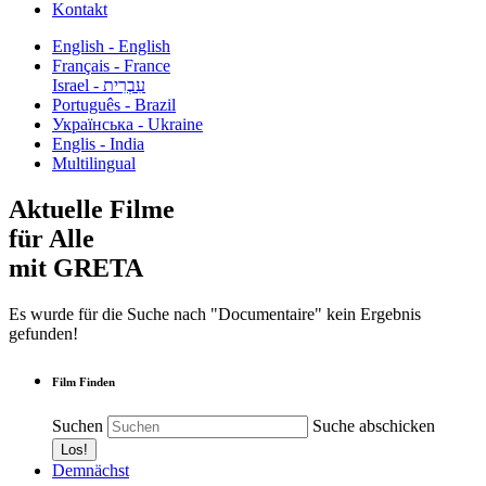
Kontakt
English - English
Français - France
עִבְרִית - Israel
Português - Brazil
Українська - Ukraine
Englis - India
Multilingual
Aktuelle Filme
für Alle
mit GRETA
Es wurde für die Suche nach "Documentaire" kein Ergebnis
gefunden!
Film Finden
Suchen
Suche abschicken
Demnächst