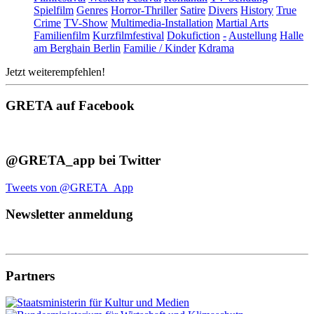
Spielfilm
Genres
Horror-Thriller
Satire
Divers
History
True
Crime
TV-Show
Multimedia-Installation
Martial Arts
Familienfilm
Kurzfilmfestival
Dokufiction
-
Austellung
Halle
am Berghain Berlin
Familie / Kinder
Kdrama
Jetzt weiterempfehlen!
GRETA auf Facebook
@GRETA_app bei Twitter
Tweets von @GRETA_App
Newsletter anmeldung
Partners