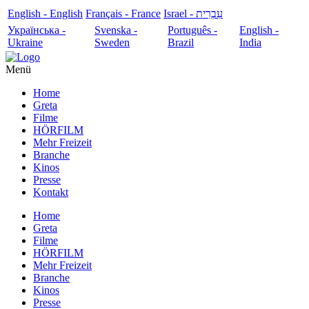
English - English
Français - France
עִבְרִית - Israel
Українська -
Svenska -
Português -
English -
Ukraine
Sweden
Brazil
India
Menü
Home
Greta
Filme
HÖRFILM
Mehr Freizeit
Branche
Kinos
Presse
Kontakt
Home
Greta
Filme
HÖRFILM
Mehr Freizeit
Branche
Kinos
Presse