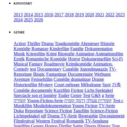
KINOSTART
2013
2014
2015
2016
2017
2018
2019
2020
2021
2022
2023
2024
2025
2026
GENRE
Action
Thriller
Drama
Tragikomödie
Abenteuer
Historie
Komödie
Romanze
Kinderfilm
Familie
Dokumentation
Musik
Kriegsfilm
Krimi
Biografie
Animation
Animationsfilm
Erotik
Romantische Komödie
Horror
Dokumentarfilm
Sci-Fi
Musical
Fantasy
Roadmovie
Krimikomödie
Animation.
Comedy
test
Documentary
Comédie
Jugendmagazin
TV-
Reportage
Biopic
Fantastique
Documentaire
Werbung
Aventure
Fernsehfilm
Comédie dramatique
Drame
Historienfilm
Mystery
Court métrage
Mélodrame
Spot
가족
Comédie documentée
Kurzfilm
Fiction
Licht-Spektakel
Spectacle son et lumière
Trailer
Genre
Test
G&S
g
Serie
קומדיה
Young-Fiction-Serie
דרמה קומית
קומדיית פעולה
Test c
Musikfilm
Musikdokumentation
Young Fiction
TV-Serie
Doku
Reportage
Science Fiction
Tanzfilm
Science-Fiction
Lichtspektakel
sdf
Drama TV-Serie
Biographie
Docutainment
Filmfestival
Western
Festival
Romantik
TV-Sendung
Spielfilm
Genres
Horror-Thriller
Satire
Divers
History
True