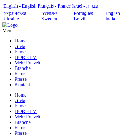
English - English
Français - France
עִבְרִית - Israel
Українська -
Svenska -
Português -
English -
Ukraine
Sweden
Brazil
India
Menü
Home
Greta
Filme
HÖRFILM
Mehr Freizeit
Branche
Kinos
Presse
Kontakt
Home
Greta
Filme
HÖRFILM
Mehr Freizeit
Branche
Kinos
Presse