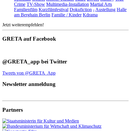
Crime
TV-Show
Multimedia-Installation
Martial Arts
Familienfilm
Kurzfilmfestival
Dokufiction
-
Austellung
Halle
am Berghain Berlin
Familie / Kinder
Kdrama
Jetzt weiterempfehlen!
GRETA auf Facebook
@GRETA_app bei Twitter
Tweets von @GRETA_App
Newsletter anmeldung
Partners