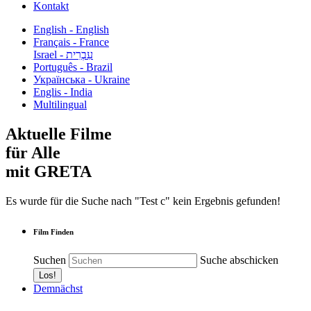
Kontakt
English - English
Français - France
עִבְרִית - Israel
Português - Brazil
Українська - Ukraine
Englis - India
Multilingual
Aktuelle Filme
für Alle
mit GRETA
Es wurde für die Suche nach "Test c" kein Ergebnis gefunden!
Film Finden
Suchen
Suche abschicken
Demnächst