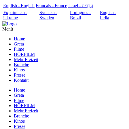
English - English
Français - France
עִבְרִית - Israel
Українська -
Svenska -
Português -
English -
Ukraine
Sweden
Brazil
India
Menü
Home
Greta
Filme
HÖRFILM
Mehr Freizeit
Branche
Kinos
Presse
Kontakt
Home
Greta
Filme
HÖRFILM
Mehr Freizeit
Branche
Kinos
Presse