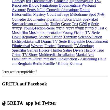
Comedy
test
Documentary
Comédie
Jugendmagazin
TV-
Reportage
Biopic
Fantastique
Documentaire
Werbung
Aventure
Fernsehfilm
Comédie dramatique
Drame
Historienfilm
Mystery
Court métrage
Mélodrame
Spot
가족
Comédie documentée
Kurzfilm
Fiction
Licht-Spektakel
Spectacle son et lumière
Trailer
Genre
Test
G&S
g
Serie
קומדיה
Young-Fiction-Serie
דרמה קומית
קומדיית פעולה
Test c
Musikfilm
Musikdokumentation
Young Fiction
TV-Serie
Doku
Reportage
Science Fiction
Tanzfilm
Science-Fiction
Lichtspektakel
sdf
Drama TV-Serie
Biographie
Docutainment
Filmfestival
Western
Festival
Romantik
TV-Sendung
Spielfilm
Genres
Horror-Thriller
Satire
Divers
History
True
Crime
TV-Show
Multimedia-Installation
Martial Arts
Familienfilm
Kurzfilmfestival
Dokufiction
-
Austellung
Halle
am Berghain Berlin
Familie / Kinder
Kdrama
Jetzt weiterempfehlen!
GRETA auf Facebook
@GRETA_app bei Twitter