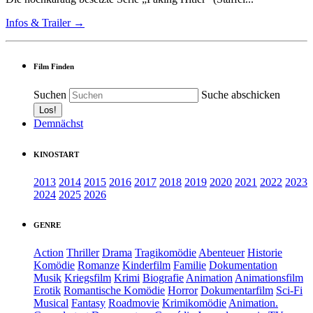
Infos & Trailer →
Film Finden
Suchen
Suche abschicken
Demnächst
KINOSTART
2013
2014
2015
2016
2017
2018
2019
2020
2021
2022
2023
2024
2025
2026
GENRE
Action
Thriller
Drama
Tragikomödie
Abenteuer
Historie
Komödie
Romanze
Kinderfilm
Familie
Dokumentation
Musik
Kriegsfilm
Krimi
Biografie
Animation
Animationsfilm
Erotik
Romantische Komödie
Horror
Dokumentarfilm
Sci-Fi
Musical
Fantasy
Roadmovie
Krimikomödie
Animation.