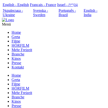
English - English
Français - France
עִבְרִית - Israel
Українська -
Svenska -
Português -
English -
Ukraine
Sweden
Brazil
India
Menü
Home
Greta
Filme
HÖRFILM
Mehr Freizeit
Branche
Kinos
Presse
Kontakt
Home
Greta
Filme
HÖRFILM
Mehr Freizeit
Branche
Kinos
Presse