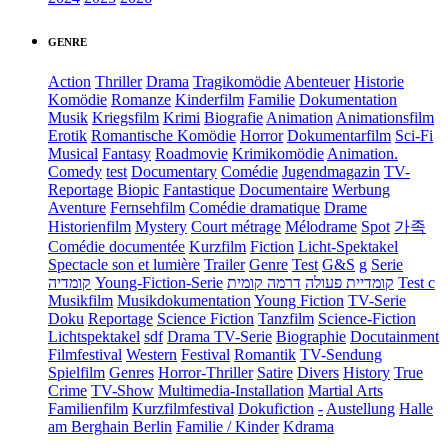
GENRE
Action
Thriller
Drama
Tragikomödie
Abenteuer
Historie
Komödie
Romanze
Kinderfilm
Familie
Dokumentation
Musik
Kriegsfilm
Krimi
Biografie
Animation
Animationsfilm
Erotik
Romantische Komödie
Horror
Dokumentarfilm
Sci-Fi
Musical
Fantasy
Roadmovie
Krimikomödie
Animation.
Comedy
test
Documentary
Comédie
Jugendmagazin
TV-
Reportage
Biopic
Fantastique
Documentaire
Werbung
Aventure
Fernsehfilm
Comédie dramatique
Drame
Historienfilm
Mystery
Court métrage
Mélodrame
Spot
가족
Comédie documentée
Kurzfilm
Fiction
Licht-Spektakel
Spectacle son et lumière
Trailer
Genre
Test
G&S
g
Serie
קומדיה
Young-Fiction-Serie
דרמה קומית
קומדיית פעולה
Test c
Musikfilm
Musikdokumentation
Young Fiction
TV-Serie
Doku
Reportage
Science Fiction
Tanzfilm
Science-Fiction
Lichtspektakel
sdf
Drama TV-Serie
Biographie
Docutainment
Filmfestival
Western
Festival
Romantik
TV-Sendung
Spielfilm
Genres
Horror-Thriller
Satire
Divers
History
True
Crime
TV-Show
Multimedia-Installation
Martial Arts
Familienfilm
Kurzfilmfestival
Dokufiction
-
Austellung
Halle
am Berghain Berlin
Familie / Kinder
Kdrama