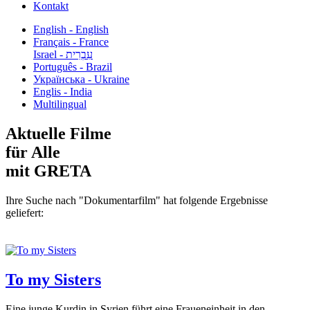
Kontakt
English - English
Français - France
עִבְרִית - Israel
Português - Brazil
Українська - Ukraine
Englis - India
Multilingual
Aktuelle Filme
für Alle
mit GRETA
Ihre Suche nach "Dokumentarfilm" hat folgende Ergebnisse
geliefert:
To my Sisters
Eine junge Kurdin in Syrien führt eine Fraueneinheit in den...