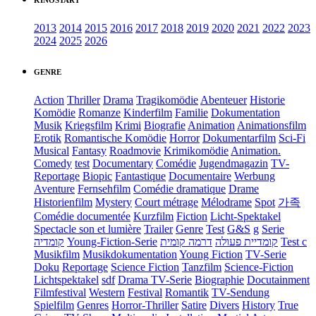
KINOSTART
2013
2014
2015
2016
2017
2018
2019
2020
2021
2022
2023
2024
2025
2026
GENRE
Action
Thriller
Drama
Tragikomödie
Abenteuer
Historie
Komödie
Romanze
Kinderfilm
Familie
Dokumentation
Musik
Kriegsfilm
Krimi
Biografie
Animation
Animationsfilm
Erotik
Romantische Komödie
Horror
Dokumentarfilm
Sci-Fi
Musical
Fantasy
Roadmovie
Krimikomödie
Animation.
Comedy
test
Documentary
Comédie
Jugendmagazin
TV-
Reportage
Biopic
Fantastique
Documentaire
Werbung
Aventure
Fernsehfilm
Comédie dramatique
Drame
Historienfilm
Mystery
Court métrage
Mélodrame
Spot
가족
Comédie documentée
Kurzfilm
Fiction
Licht-Spektakel
Spectacle son et lumière
Trailer
Genre
Test
G&S
g
Serie
קומדיה
Young-Fiction-Serie
דרמה קומית
קומדיית פעולה
Test c
Musikfilm
Musikdokumentation
Young Fiction
TV-Serie
Doku
Reportage
Science Fiction
Tanzfilm
Science-Fiction
Lichtspektakel
sdf
Drama TV-Serie
Biographie
Docutainment
Filmfestival
Western
Festival
Romantik
TV-Sendung
Spielfilm
Genres
Horror-Thriller
Satire
Divers
History
True