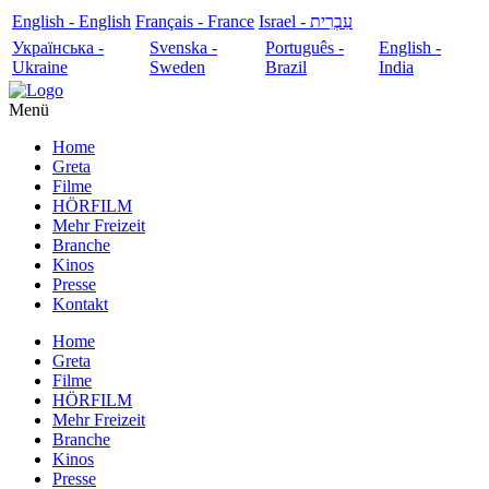
English - English
Français - France
עִבְרִית - Israel
Українська -
Svenska -
Português -
English -
Ukraine
Sweden
Brazil
India
Menü
Home
Greta
Filme
HÖRFILM
Mehr Freizeit
Branche
Kinos
Presse
Kontakt
Home
Greta
Filme
HÖRFILM
Mehr Freizeit
Branche
Kinos
Presse