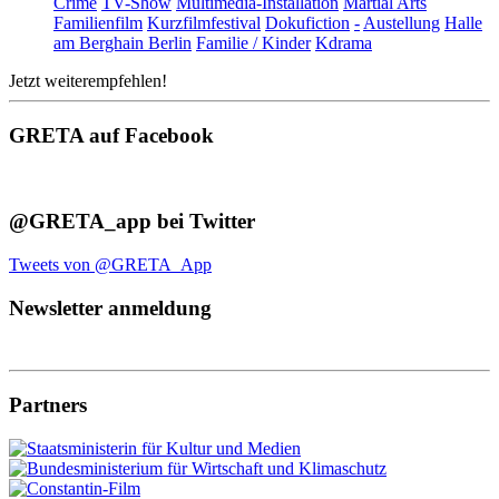
Crime
TV-Show
Multimedia-Installation
Martial Arts
Familienfilm
Kurzfilmfestival
Dokufiction
-
Austellung
Halle
am Berghain Berlin
Familie / Kinder
Kdrama
Jetzt weiterempfehlen!
GRETA auf Facebook
@GRETA_app bei Twitter
Tweets von @GRETA_App
Newsletter anmeldung
Partners