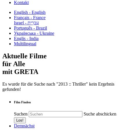
Kontakt
English - English
Français - France
עִבְרִית - Israel
Português - Brazil
Українська - Ukraine
Englis - India
Multilingual
Aktuelle Filme
für Alle
mit GRETA
Es wurde für die Suche nach "2013 :: Thriller" kein Ergebnis
gefunden!
Film Finden
Suchen
Suche abschicken
Demnächst