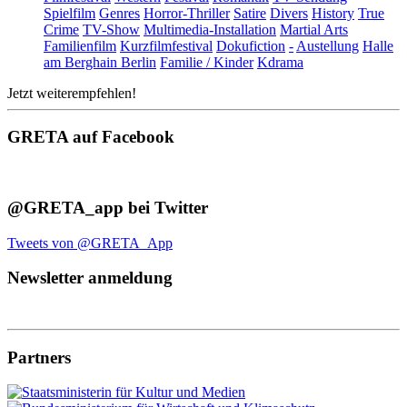
Spielfilm
Genres
Horror-Thriller
Satire
Divers
History
True
Crime
TV-Show
Multimedia-Installation
Martial Arts
Familienfilm
Kurzfilmfestival
Dokufiction
-
Austellung
Halle
am Berghain Berlin
Familie / Kinder
Kdrama
Jetzt weiterempfehlen!
GRETA auf Facebook
@GRETA_app bei Twitter
Tweets von @GRETA_App
Newsletter anmeldung
Partners