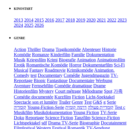
KINOSTART
2013
2014
2015
2016
2017
2018
2019
2020
2021
2022
2023
2024
2025
2026
GENRE
Action
Thriller
Drama
Tragikomödie
Abenteuer
Historie
Komödie
Romanze
Kinderfilm
Familie
Dokumentation
Musik
Kriegsfilm
Krimi
Biografie
Animation
Animationsfilm
Erotik
Romantische Komödie
Horror
Dokumentarfilm
Sci-Fi
Musical
Fantasy
Roadmovie
Krimikomödie
Animation.
Comedy
test
Documentary
Comédie
Jugendmagazin
TV-
Reportage
Biopic
Fantastique
Documentaire
Werbung
Aventure
Fernsehfilm
Comédie dramatique
Drame
Historienfilm
Mystery
Court métrage
Mélodrame
Spot
가족
Comédie documentée
Kurzfilm
Fiction
Licht-Spektakel
Spectacle son et lumière
Trailer
Genre
Test
G&S
g
Serie
קומדיה
Young-Fiction-Serie
דרמה קומית
קומדיית פעולה
Test c
Musikfilm
Musikdokumentation
Young Fiction
TV-Serie
Doku
Reportage
Science Fiction
Tanzfilm
Science-Fiction
Lichtspektakel
sdf
Drama TV-Serie
Biographie
Docutainment
Filmfestival
Western
Festival
Romantik
TV-Sendung