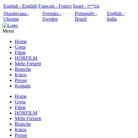
English - English
Français - France
עִבְרִית - Israel
Українська -
Svenska -
Português -
English -
Ukraine
Sweden
Brazil
India
Menü
Home
Greta
Filme
HÖRFILM
Mehr Freizeit
Branche
Kinos
Presse
Kontakt
Home
Greta
Filme
HÖRFILM
Mehr Freizeit
Branche
Kinos
Presse