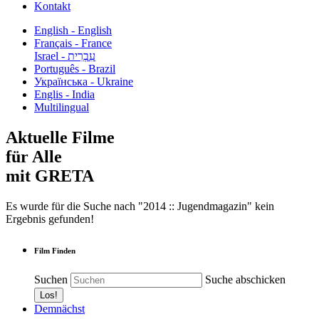
Kontakt
English - English
Français - France
עִבְרִית - Israel
Português - Brazil
Українська - Ukraine
Englis - India
Multilingual
Aktuelle Filme
für Alle
mit GRETA
Es wurde für die Suche nach "2014 :: Jugendmagazin" kein
Ergebnis gefunden!
Film Finden
Suchen
Suche abschicken
Demnächst