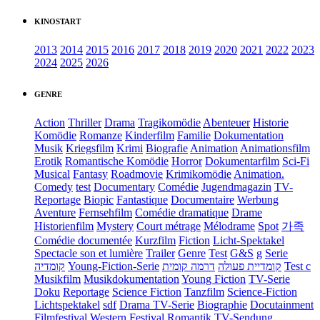
KINOSTART
2013
2014
2015
2016
2017
2018
2019
2020
2021
2022
2023
2024
2025
2026
GENRE
Action
Thriller
Drama
Tragikomödie
Abenteuer
Historie
Komödie
Romanze
Kinderfilm
Familie
Dokumentation
Musik
Kriegsfilm
Krimi
Biografie
Animation
Animationsfilm
Erotik
Romantische Komödie
Horror
Dokumentarfilm
Sci-Fi
Musical
Fantasy
Roadmovie
Krimikomödie
Animation.
Comedy
test
Documentary
Comédie
Jugendmagazin
TV-
Reportage
Biopic
Fantastique
Documentaire
Werbung
Aventure
Fernsehfilm
Comédie dramatique
Drame
Historienfilm
Mystery
Court métrage
Mélodrame
Spot
가족
Comédie documentée
Kurzfilm
Fiction
Licht-Spektakel
Spectacle son et lumière
Trailer
Genre
Test
G&S
g
Serie
קומדיה
Young-Fiction-Serie
דרמה קומית
קומדיית פעולה
Test c
Musikfilm
Musikdokumentation
Young Fiction
TV-Serie
Doku
Reportage
Science Fiction
Tanzfilm
Science-Fiction
Lichtspektakel
sdf
Drama TV-Serie
Biographie
Docutainment
Filmfestival
Western
Festival
Romantik
TV-Sendung