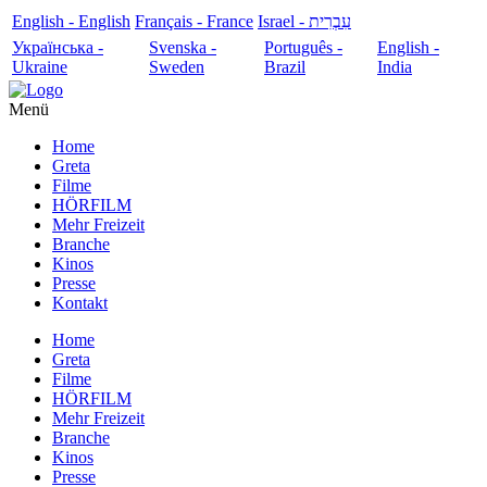
English - English
Français - France
עִבְרִית - Israel
Українська -
Svenska -
Português -
English -
Ukraine
Sweden
Brazil
India
Menü
Home
Greta
Filme
HÖRFILM
Mehr Freizeit
Branche
Kinos
Presse
Kontakt
Home
Greta
Filme
HÖRFILM
Mehr Freizeit
Branche
Kinos
Presse