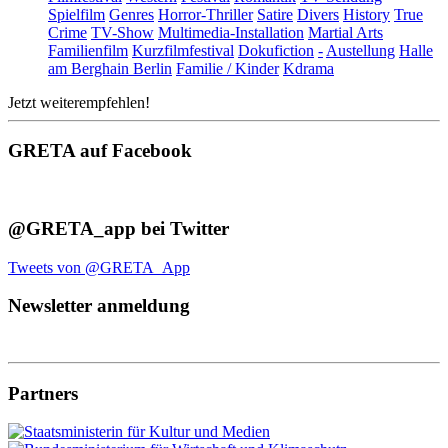
Spielfilm
Genres
Horror-Thriller
Satire
Divers
History
True
Crime
TV-Show
Multimedia-Installation
Martial Arts
Familienfilm
Kurzfilmfestival
Dokufiction
-
Austellung
Halle
am Berghain Berlin
Familie / Kinder
Kdrama
Jetzt weiterempfehlen!
GRETA auf Facebook
@GRETA_app bei Twitter
Tweets von @GRETA_App
Newsletter anmeldung
Partners