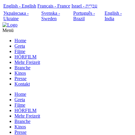
English - English
Français - France
עִבְרִית - Israel
Українська -
Svenska -
Português -
English -
Ukraine
Sweden
Brazil
India
Menü
Home
Greta
Filme
HÖRFILM
Mehr Freizeit
Branche
Kinos
Presse
Kontakt
Home
Greta
Filme
HÖRFILM
Mehr Freizeit
Branche
Kinos
Presse