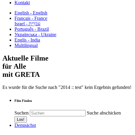
Kontakt
English - English
Français - France
עִבְרִית - Israel
Português - Brazil
Українська - Ukraine
Englis - India
Multilingual
Aktuelle Filme
für Alle
mit GRETA
Es wurde für die Suche nach "2014 :: test" kein Ergebnis gefunden!
Film Finden
Suchen
Suche abschicken
Demnächst