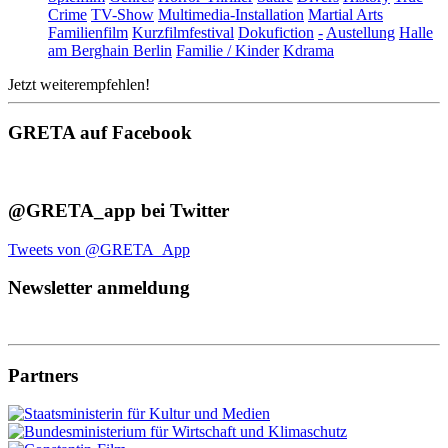
Crime
TV-Show
Multimedia-Installation
Martial Arts
Familienfilm
Kurzfilmfestival
Dokufiction
-
Austellung
Halle
am Berghain Berlin
Familie / Kinder
Kdrama
Jetzt weiterempfehlen!
GRETA auf Facebook
@GRETA_app bei Twitter
Tweets von @GRETA_App
Newsletter anmeldung
Partners