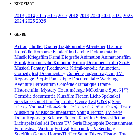
KINOSTART
2013
2014
2015
2016
2017
2018
2019
2020
2021
2022
2023
2024
2025
2026
GENRE
Action
Thriller
Drama
Tragikomödie
Abenteuer
Historie
Komödie
Romanze
Kinderfilm
Familie
Dokumentation
Musik
Kriegsfilm
Krimi
Biografie
Animation
Animationsfilm
Erotik
Romantische Komödie
Horror
Dokumentarfilm
Sci-Fi
Musical
Fantasy
Roadmovie
Krimikomödie
Animation.
Comedy
test
Documentary
Comédie
Jugendmagazin
TV-
Reportage
Biopic
Fantastique
Documentaire
Werbung
Aventure
Fernsehfilm
Comédie dramatique
Drame
Historienfilm
Mystery
Court métrage
Mélodrame
Spot
가족
Comédie documentée
Kurzfilm
Fiction
Licht-Spektakel
Spectacle son et lumière
Trailer
Genre
Test
G&S
g
Serie
קומדיה
Young-Fiction-Serie
דרמה קומית
קומדיית פעולה
Test c
Musikfilm
Musikdokumentation
Young Fiction
TV-Serie
Doku
Reportage
Science Fiction
Tanzfilm
Science-Fiction
Lichtspektakel
sdf
Drama TV-Serie
Biographie
Docutainment
Filmfestival
Western
Festival
Romantik
TV-Sendung
Spielfilm
Genres
Horror-Thriller
Satire
Divers
History
True