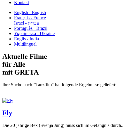
Kontakt
English - English
Français - France
עִבְרִית - Israel
Português - Brazil
Українська - Ukraine
Englis - India
Multilingual
Aktuelle Filme
für Alle
mit GRETA
Ihre Suche nach "Tanzfilm" hat folgende Ergebnisse geliefert:
Fly
Die 20-jährige Bex (Svenja Jung) muss sich im Gefängnis durch...