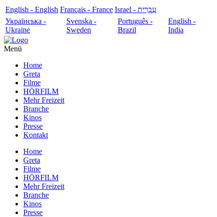
English - English
Français - France
עִבְרִית - Israel
Українська -
Svenska -
Português -
English -
Ukraine
Sweden
Brazil
India
Menü
Home
Greta
Filme
HÖRFILM
Mehr Freizeit
Branche
Kinos
Presse
Kontakt
Home
Greta
Filme
HÖRFILM
Mehr Freizeit
Branche
Kinos
Presse