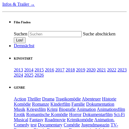
Infos & Trailer →
Film Finden
Suchen
Suche abschicken
Demnächst
KINOSTART
2013
2014
2015
2016
2017
2018
2019
2020
2021
2022
2023
2024
2025
2026
GENRE
Action
Thriller
Drama
Tragikomödie
Abenteuer
Historie
Komödie
Romanze
Kinderfilm
Familie
Dokumentation
Musik
Kriegsfilm
Krimi
Biografie
Animation
Animationsfilm
Erotik
Romantische Komödie
Horror
Dokumentarfilm
Sci-Fi
Musical
Fantasy
Roadmovie
Krimikomödie
Animation.
Comedy
test
Documentary
Comédie
Jugendmagazin
TV-