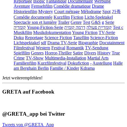
Reportage
Biopic
Fantastique
Documentaire
Werbung
Aventure
Fernsehfilm
Comédie dramatique
Drame
Historienfilm
Mystery
Court métrage
Mélodrame
Spot
가족
Comédie documentée
Kurzfilm
Fiction
Licht-Spektakel
Spectacle son et lumière
Trailer
Genre
Test
G&S
g
Serie
קומדיה
Young-Fiction-Serie
דרמה קומית
קומדיית פעולה
Test c
Musikfilm
Musikdokumentation
Young Fiction
TV-Serie
Doku
Reportage
Science Fiction
Tanzfilm
Science-Fiction
Lichtspektakel
sdf
Drama TV-Serie
Biographie
Docutainment
Filmfestival
Western
Festival
Romantik
TV-Sendung
Spielfilm
Genres
Horror-Thriller
Satire
Divers
History
True
Crime
TV-Show
Multimedia-Installation
Martial Arts
Familienfilm
Kurzfilmfestival
Dokufiction
-
Austellung
Halle
am Berghain Berlin
Familie / Kinder
Kdrama
Jetzt weiterempfehlen!
GRETA auf Facebook
@GRETA_app bei Twitter
Tweets von @GRETA_App