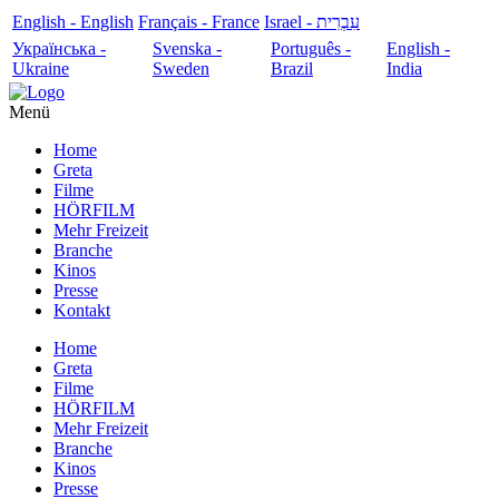
English - English
Français - France
עִבְרִית - Israel
Українська -
Svenska -
Português -
English -
Ukraine
Sweden
Brazil
India
Menü
Home
Greta
Filme
HÖRFILM
Mehr Freizeit
Branche
Kinos
Presse
Kontakt
Home
Greta
Filme
HÖRFILM
Mehr Freizeit
Branche
Kinos
Presse