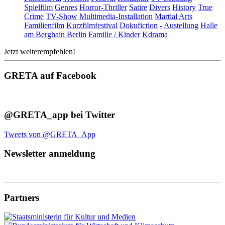
Spielfilm
Genres
Horror-Thriller
Satire
Divers
History
True
Crime
TV-Show
Multimedia-Installation
Martial Arts
Familienfilm
Kurzfilmfestival
Dokufiction
-
Austellung
Halle
am Berghain Berlin
Familie / Kinder
Kdrama
Jetzt weiterempfehlen!
GRETA auf Facebook
@GRETA_app bei Twitter
Tweets von @GRETA_App
Newsletter anmeldung
Partners