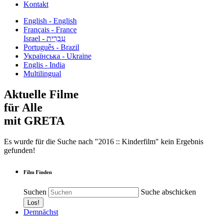
Kontakt
English - English
Français - France
עִבְרִית - Israel
Português - Brazil
Українська - Ukraine
Englis - India
Multilingual
Aktuelle Filme
für Alle
mit GRETA
Es wurde für die Suche nach "2016 :: Kinderfilm" kein Ergebnis
gefunden!
Film Finden
Suchen
Suche abschicken
Demnächst