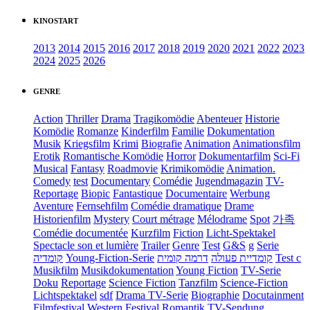
KINOSTART
2013
2014
2015
2016
2017
2018
2019
2020
2021
2022
2023
2024
2025
2026
GENRE
Action
Thriller
Drama
Tragikomödie
Abenteuer
Historie
Komödie
Romanze
Kinderfilm
Familie
Dokumentation
Musik
Kriegsfilm
Krimi
Biografie
Animation
Animationsfilm
Erotik
Romantische Komödie
Horror
Dokumentarfilm
Sci-Fi
Musical
Fantasy
Roadmovie
Krimikomödie
Animation.
Comedy
test
Documentary
Comédie
Jugendmagazin
TV-
Reportage
Biopic
Fantastique
Documentaire
Werbung
Aventure
Fernsehfilm
Comédie dramatique
Drame
Historienfilm
Mystery
Court métrage
Mélodrame
Spot
가족
Comédie documentée
Kurzfilm
Fiction
Licht-Spektakel
Spectacle son et lumière
Trailer
Genre
Test
G&S
g
Serie
קומדיה
Young-Fiction-Serie
דרמה קומית
קומדיית פעולה
Test c
Musikfilm
Musikdokumentation
Young Fiction
TV-Serie
Doku
Reportage
Science Fiction
Tanzfilm
Science-Fiction
Lichtspektakel
sdf
Drama TV-Serie
Biographie
Docutainment
Filmfestival
Western
Festival
Romantik
TV-Sendung