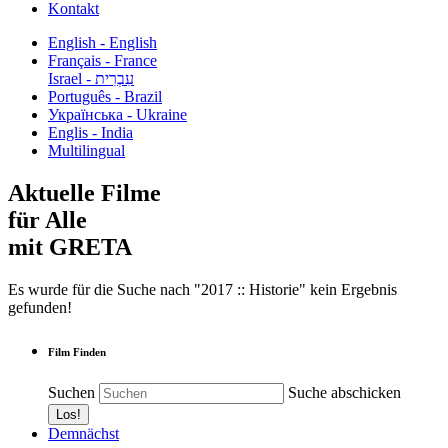
Kontakt
English - English
Français - France
עִבְרִית - Israel
Português - Brazil
Українська - Ukraine
Englis - India
Multilingual
Aktuelle Filme
für Alle
mit GRETA
Es wurde für die Suche nach "2017 :: Historie" kein Ergebnis
gefunden!
Film Finden
Suchen
Suche abschicken
Demnächst