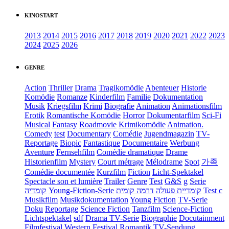
KINOSTART
2013
2014
2015
2016
2017
2018
2019
2020
2021
2022
2023
2024
2025
2026
GENRE
Action
Thriller
Drama
Tragikomödie
Abenteuer
Historie
Komödie
Romanze
Kinderfilm
Familie
Dokumentation
Musik
Kriegsfilm
Krimi
Biografie
Animation
Animationsfilm
Erotik
Romantische Komödie
Horror
Dokumentarfilm
Sci-Fi
Musical
Fantasy
Roadmovie
Krimikomödie
Animation.
Comedy
test
Documentary
Comédie
Jugendmagazin
TV-
Reportage
Biopic
Fantastique
Documentaire
Werbung
Aventure
Fernsehfilm
Comédie dramatique
Drame
Historienfilm
Mystery
Court métrage
Mélodrame
Spot
가족
Comédie documentée
Kurzfilm
Fiction
Licht-Spektakel
Spectacle son et lumière
Trailer
Genre
Test
G&S
g
Serie
קומדיה
Young-Fiction-Serie
דרמה קומית
קומדיית פעולה
Test c
Musikfilm
Musikdokumentation
Young Fiction
TV-Serie
Doku
Reportage
Science Fiction
Tanzfilm
Science-Fiction
Lichtspektakel
sdf
Drama TV-Serie
Biographie
Docutainment
Filmfestival
Western
Festival
Romantik
TV-Sendung