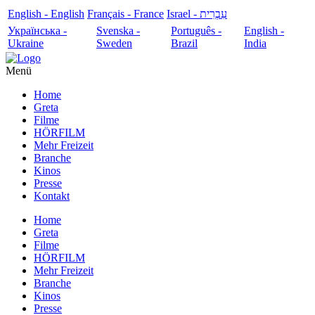
English - English
Français - France
עִבְרִית - Israel
Українська -
Svenska -
Português -
English -
Ukraine
Sweden
Brazil
India
Menü
Home
Greta
Filme
HÖRFILM
Mehr Freizeit
Branche
Kinos
Presse
Kontakt
Home
Greta
Filme
HÖRFILM
Mehr Freizeit
Branche
Kinos
Presse