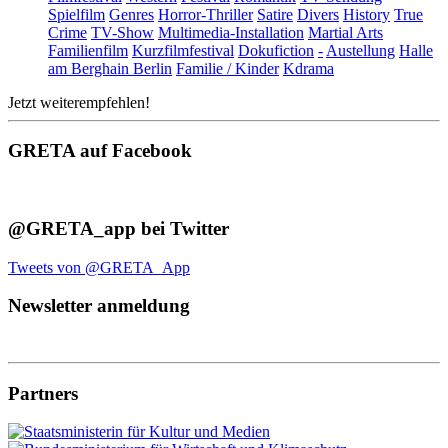
Spielfilm
Genres
Horror-Thriller
Satire
Divers
History
True
Crime
TV-Show
Multimedia-Installation
Martial Arts
Familienfilm
Kurzfilmfestival
Dokufiction
-
Austellung
Halle
am Berghain Berlin
Familie / Kinder
Kdrama
Jetzt weiterempfehlen!
GRETA auf Facebook
@GRETA_app bei Twitter
Tweets von @GRETA_App
Newsletter anmeldung
Partners