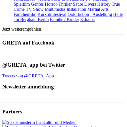
Spielfilm
Genres
Horror-Thriller
Satire
Divers
History
True
Crime
TV-Show
Multimedia-Installation
Martial Arts
Familienfilm
Kurzfilmfestival
Dokufiction
-
Austellung
Halle
am Berghain Berlin
Familie / Kinder
Kdrama
Jetzt weiterempfehlen!
GRETA auf Facebook
@GRETA_app bei Twitter
Tweets von @GRETA_App
Newsletter anmeldung
Partners