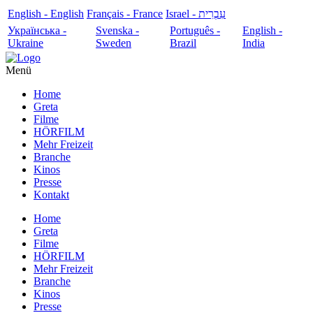
English - English
Français - France
עִבְרִית - Israel
Українська -
Svenska -
Português -
English -
Ukraine
Sweden
Brazil
India
Menü
Home
Greta
Filme
HÖRFILM
Mehr Freizeit
Branche
Kinos
Presse
Kontakt
Home
Greta
Filme
HÖRFILM
Mehr Freizeit
Branche
Kinos
Presse