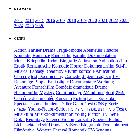
KINOSTART
2013
2014
2015
2016
2017
2018
2019
2020
2021
2022
2023
2024
2025
2026
GENRE
Action
Thriller
Drama
Tragikomödie
Abenteuer
Historie
Komödie
Romanze
Kinderfilm
Familie
Dokumentation
Musik
Kriegsfilm
Krimi
Biografie
Animation
Animationsfilm
Erotik
Romantische Komödie
Horror
Dokumentarfilm
Sci-Fi
Musical
Fantasy
Roadmovie
Krimikomödie
Animation.
Comedy
test
Documentary
Comédie
Jugendmagazin
TV-
Reportage
Biopic
Fantastique
Documentaire
Werbung
Aventure
Fernsehfilm
Comédie dramatique
Drame
Historienfilm
Mystery
Court métrage
Mélodrame
Spot
가족
Comédie documentée
Kurzfilm
Fiction
Licht-Spektakel
Spectacle son et lumière
Trailer
Genre
Test
G&S
g
Serie
קומדיה
Young-Fiction-Serie
דרמה קומית
קומדיית פעולה
Test c
Musikfilm
Musikdokumentation
Young Fiction
TV-Serie
Doku
Reportage
Science Fiction
Tanzfilm
Science-Fiction
Lichtspektakel
sdf
Drama TV-Serie
Biographie
Docutainment
Filmfestival
Western
Festival
Romantik
TV-Sendung