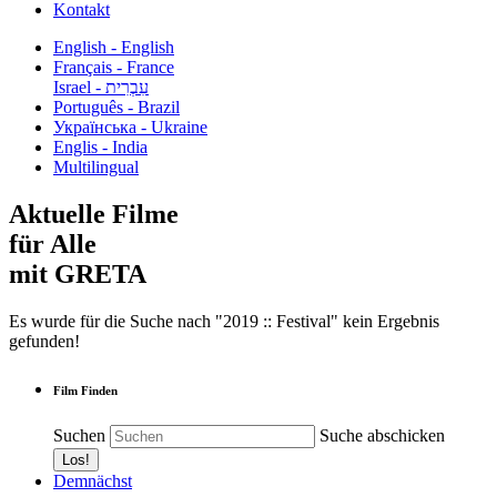
Kontakt
English - English
Français - France
עִבְרִית - Israel
Português - Brazil
Українська - Ukraine
Englis - India
Multilingual
Aktuelle Filme
für Alle
mit GRETA
Es wurde für die Suche nach "2019 :: Festival" kein Ergebnis
gefunden!
Film Finden
Suchen
Suche abschicken
Demnächst