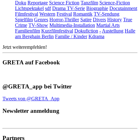
Doku
Reportage
Science Fiction
Tanzfilm
Science-Fiction
Lichtspektakel
sdf
Drama TV-Serie
Biographie
Docutainment
Filmfestival
Western
Festival
Romantik
TV-Sendung
Spielfilm
Genres
Horror-Thriller
Satire
Divers
History
True
Crime
TV-Show
Multimedia-Installation
Martial Arts
Familienfilm
Kurzfilmfestival
Dokufiction
-
Austellung
Halle
am Berghain Berlin
Familie / Kinder
Kdrama
Jetzt weiterempfehlen!
GRETA auf Facebook
@GRETA_app bei Twitter
Tweets von @GRETA_App
Newsletter anmeldung
Partners