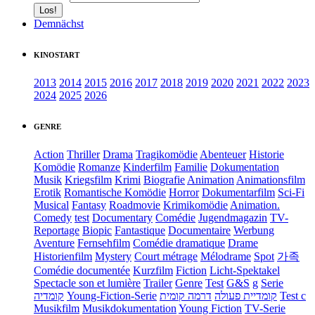
Demnächst
KINOSTART
2013
2014
2015
2016
2017
2018
2019
2020
2021
2022
2023
2024
2025
2026
GENRE
Action
Thriller
Drama
Tragikomödie
Abenteuer
Historie
Komödie
Romanze
Kinderfilm
Familie
Dokumentation
Musik
Kriegsfilm
Krimi
Biografie
Animation
Animationsfilm
Erotik
Romantische Komödie
Horror
Dokumentarfilm
Sci-Fi
Musical
Fantasy
Roadmovie
Krimikomödie
Animation.
Comedy
test
Documentary
Comédie
Jugendmagazin
TV-
Reportage
Biopic
Fantastique
Documentaire
Werbung
Aventure
Fernsehfilm
Comédie dramatique
Drame
Historienfilm
Mystery
Court métrage
Mélodrame
Spot
가족
Comédie documentée
Kurzfilm
Fiction
Licht-Spektakel
Spectacle son et lumière
Trailer
Genre
Test
G&S
g
Serie
קומדיה
Young-Fiction-Serie
דרמה קומית
קומדיית פעולה
Test c
Musikfilm
Musikdokumentation
Young Fiction
TV-Serie