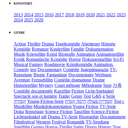
KINOSTART
2013
2014
2015
2016
2017
2018
2019
2020
2021
2022
2023
2024
2025
2026
GENRE
Action
Thriller
Drama
Tragikomödie
Abenteuer
Historie
Komödie
Romanze
Kinderfilm
Familie
Dokumentation
Musik
Kriegsfilm
Krimi
Biografie
Animation
Animationsfilm
Erotik
Romantische Komödie
Horror
Dokumentarfilm
Sci-Fi
Musical
Fantasy
Roadmovie
Krimikomödie
Animation.
Comedy
test
Documentary
Comédie
Jugendmagazin
TV-
Reportage
Biopic
Fantastique
Documentaire
Werbung
Aventure
Fernsehfilm
Comédie dramatique
Drame
Historienfilm
Mystery
Court métrage
Mélodrame
Spot
가족
Comédie documentée
Kurzfilm
Fiction
Licht-Spektakel
Spectacle son et lumière
Trailer
Genre
Test
G&S
g
Serie
קומדיה
Young-Fiction-Serie
דרמה קומית
קומדיית פעולה
Test c
Musikfilm
Musikdokumentation
Young Fiction
TV-Serie
Doku
Reportage
Science Fiction
Tanzfilm
Science-Fiction
Lichtspektakel
sdf
Drama TV-Serie
Biographie
Docutainment
Filmfestival
Western
Festival
Romantik
TV-Sendung
Spielfilm
Genres
Horror-Thriller
Satire
Divers
History
True