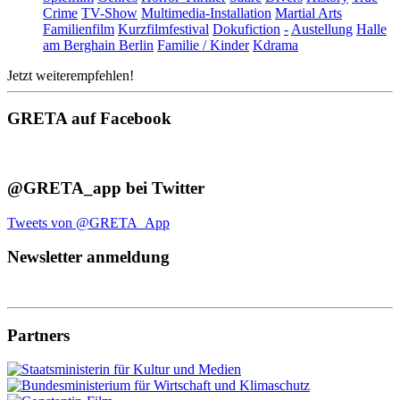
Crime
TV-Show
Multimedia-Installation
Martial Arts
Familienfilm
Kurzfilmfestival
Dokufiction
-
Austellung
Halle
am Berghain Berlin
Familie / Kinder
Kdrama
Jetzt weiterempfehlen!
GRETA auf Facebook
@GRETA_app bei Twitter
Tweets von @GRETA_App
Newsletter anmeldung
Partners