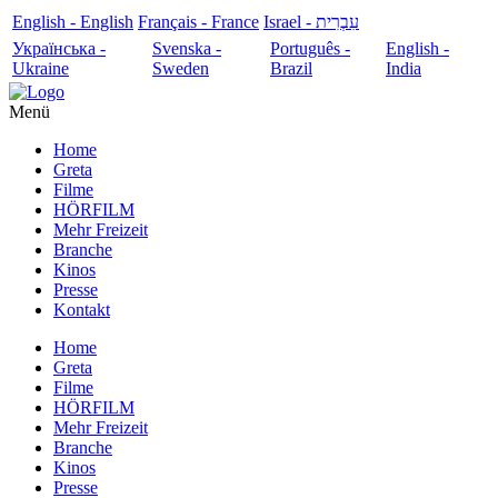
English - English
Français - France
עִבְרִית - Israel
Українська -
Svenska -
Português -
English -
Ukraine
Sweden
Brazil
India
Menü
Home
Greta
Filme
HÖRFILM
Mehr Freizeit
Branche
Kinos
Presse
Kontakt
Home
Greta
Filme
HÖRFILM
Mehr Freizeit
Branche
Kinos
Presse