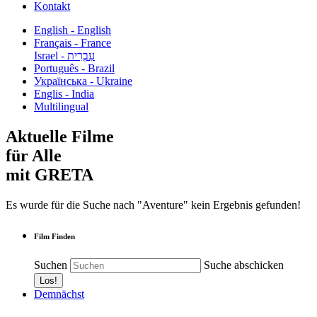
Kontakt
English - English
Français - France
עִבְרִית - Israel
Português - Brazil
Українська - Ukraine
Englis - India
Multilingual
Aktuelle Filme
für Alle
mit GRETA
Es wurde für die Suche nach "Aventure" kein Ergebnis gefunden!
Film Finden
Suchen
Suche abschicken
Demnächst