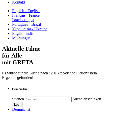
Kontakt
English - English
Français - France
עִבְרִית - Israel
Português - Brazil
Українська - Ukraine
Englis - India
Multilingual
Aktuelle Filme
für Alle
mit GRETA
Es wurde für die Suche nach "2015 :: Science Fiction" kein
Ergebnis gefunden!
Film Finden
Suchen
Suche abschicken
Demnächst