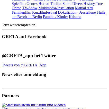
Spielfilm
Genres
Horror-Thriller
Satire
Divers
History
True
Crime
TV-Show
Multimedia-Installation
Martial Arts
Familienfilm
Kurzfilmfestival
Dokufiction
-
Austellung
Halle
am Berghain Berlin
Familie / Kinder
Kdrama
Jetzt weiterempfehlen!
GRETA auf Facebook
@GRETA_app bei Twitter
Tweets von @GRETA_App
Newsletter anmeldung
Partners