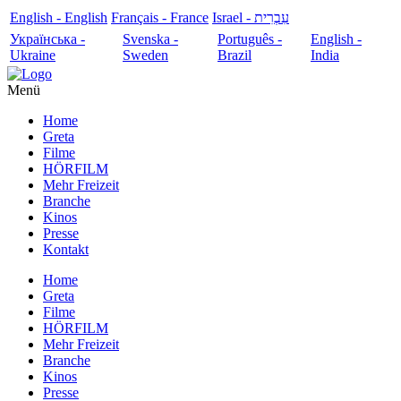
English - English
Français - France
עִבְרִית - Israel
Українська -
Svenska -
Português -
English -
Ukraine
Sweden
Brazil
India
Menü
Home
Greta
Filme
HÖRFILM
Mehr Freizeit
Branche
Kinos
Presse
Kontakt
Home
Greta
Filme
HÖRFILM
Mehr Freizeit
Branche
Kinos
Presse