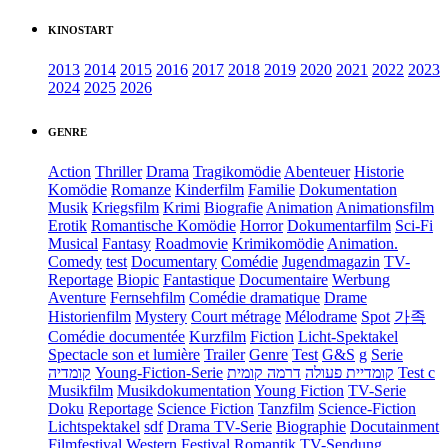
KINOSTART
2013
2014
2015
2016
2017
2018
2019
2020
2021
2022
2023
2024
2025
2026
GENRE
Action
Thriller
Drama
Tragikomödie
Abenteuer
Historie
Komödie
Romanze
Kinderfilm
Familie
Dokumentation
Musik
Kriegsfilm
Krimi
Biografie
Animation
Animationsfilm
Erotik
Romantische Komödie
Horror
Dokumentarfilm
Sci-Fi
Musical
Fantasy
Roadmovie
Krimikomödie
Animation.
Comedy
test
Documentary
Comédie
Jugendmagazin
TV-
Reportage
Biopic
Fantastique
Documentaire
Werbung
Aventure
Fernsehfilm
Comédie dramatique
Drame
Historienfilm
Mystery
Court métrage
Mélodrame
Spot
가족
Comédie documentée
Kurzfilm
Fiction
Licht-Spektakel
Spectacle son et lumière
Trailer
Genre
Test
G&S
g
Serie
קומדיה
Young-Fiction-Serie
דרמה קומית
קומדיית פעולה
Test c
Musikfilm
Musikdokumentation
Young Fiction
TV-Serie
Doku
Reportage
Science Fiction
Tanzfilm
Science-Fiction
Lichtspektakel
sdf
Drama TV-Serie
Biographie
Docutainment
Filmfestival
Western
Festival
Romantik
TV-Sendung