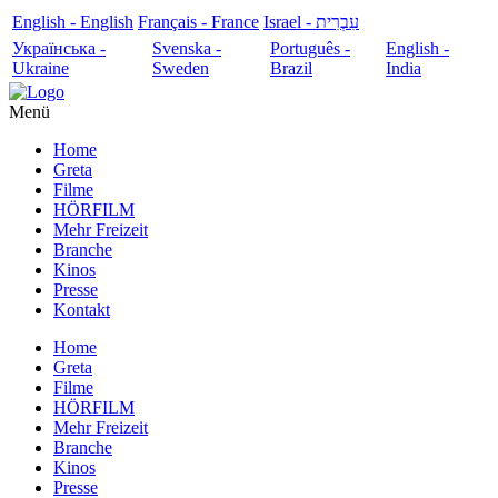
English - English
Français - France
עִבְרִית - Israel
Українська -
Svenska -
Português -
English -
Ukraine
Sweden
Brazil
India
Menü
Home
Greta
Filme
HÖRFILM
Mehr Freizeit
Branche
Kinos
Presse
Kontakt
Home
Greta
Filme
HÖRFILM
Mehr Freizeit
Branche
Kinos
Presse