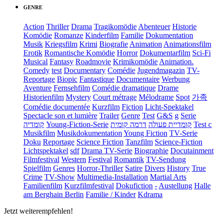
GENRE
Action
Thriller
Drama
Tragikomödie
Abenteuer
Historie
Komödie
Romanze
Kinderfilm
Familie
Dokumentation
Musik
Kriegsfilm
Krimi
Biografie
Animation
Animationsfilm
Erotik
Romantische Komödie
Horror
Dokumentarfilm
Sci-Fi
Musical
Fantasy
Roadmovie
Krimikomödie
Animation.
Comedy
test
Documentary
Comédie
Jugendmagazin
TV-
Reportage
Biopic
Fantastique
Documentaire
Werbung
Aventure
Fernsehfilm
Comédie dramatique
Drame
Historienfilm
Mystery
Court métrage
Mélodrame
Spot
가족
Comédie documentée
Kurzfilm
Fiction
Licht-Spektakel
Spectacle son et lumière
Trailer
Genre
Test
G&S
g
Serie
קומדיה
Young-Fiction-Serie
דרמה קומית
קומדיית פעולה
Test c
Musikfilm
Musikdokumentation
Young Fiction
TV-Serie
Doku
Reportage
Science Fiction
Tanzfilm
Science-Fiction
Lichtspektakel
sdf
Drama TV-Serie
Biographie
Docutainment
Filmfestival
Western
Festival
Romantik
TV-Sendung
Spielfilm
Genres
Horror-Thriller
Satire
Divers
History
True
Crime
TV-Show
Multimedia-Installation
Martial Arts
Familienfilm
Kurzfilmfestival
Dokufiction
-
Austellung
Halle
am Berghain Berlin
Familie / Kinder
Kdrama
Jetzt weiterempfehlen!