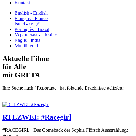
Kontakt
English - English
Français - France
עִבְרִית - Israel
Português - Brazil
Українська - Ukraine
Englis - India
Multilingual
Aktuelle Filme
für Alle
mit GRETA
Ihre Suche nach "Reportage" hat folgende Ergebnisse geliefert:
RTLZWEI: #Racegirl
#RACEGIRL - Das Comeback der Sophia Flörsch Ausstrahlung:
Sonntag...