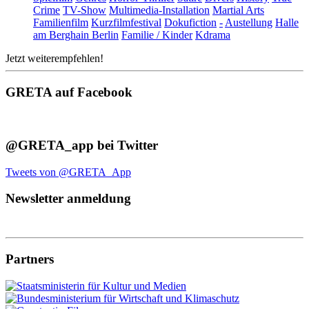
Crime
TV-Show
Multimedia-Installation
Martial Arts
Familienfilm
Kurzfilmfestival
Dokufiction
-
Austellung
Halle
am Berghain Berlin
Familie / Kinder
Kdrama
Jetzt weiterempfehlen!
GRETA auf Facebook
@GRETA_app bei Twitter
Tweets von @GRETA_App
Newsletter anmeldung
Partners