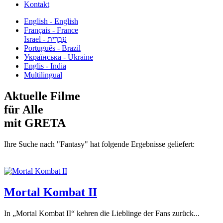
Kontakt
English - English
Français - France
עִבְרִית - Israel
Português - Brazil
Українська - Ukraine
Englis - India
Multilingual
Aktuelle Filme
für Alle
mit GRETA
Ihre Suche nach "Fantasy" hat folgende Ergebnisse geliefert:
Mortal Kombat II
In „Mortal Kombat II“ kehren die Lieblinge der Fans zurück...