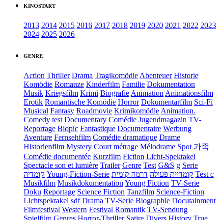
KINOSTART
2013
2014
2015
2016
2017
2018
2019
2020
2021
2022
2023
2024
2025
2026
GENRE
Action
Thriller
Drama
Tragikomödie
Abenteuer
Historie
Komödie
Romanze
Kinderfilm
Familie
Dokumentation
Musik
Kriegsfilm
Krimi
Biografie
Animation
Animationsfilm
Erotik
Romantische Komödie
Horror
Dokumentarfilm
Sci-Fi
Musical
Fantasy
Roadmovie
Krimikomödie
Animation.
Comedy
test
Documentary
Comédie
Jugendmagazin
TV-
Reportage
Biopic
Fantastique
Documentaire
Werbung
Aventure
Fernsehfilm
Comédie dramatique
Drame
Historienfilm
Mystery
Court métrage
Mélodrame
Spot
가족
Comédie documentée
Kurzfilm
Fiction
Licht-Spektakel
Spectacle son et lumière
Trailer
Genre
Test
G&S
g
Serie
קומדיה
Young-Fiction-Serie
דרמה קומית
קומדיית פעולה
Test c
Musikfilm
Musikdokumentation
Young Fiction
TV-Serie
Doku
Reportage
Science Fiction
Tanzfilm
Science-Fiction
Lichtspektakel
sdf
Drama TV-Serie
Biographie
Docutainment
Filmfestival
Western
Festival
Romantik
TV-Sendung
Spielfilm
Genres
Horror-Thriller
Satire
Divers
History
True