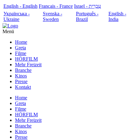
English - English
Français - France
עִבְרִית - Israel
Українська -
Svenska -
Português -
English -
Ukraine
Sweden
Brazil
India
Menü
Home
Greta
Filme
HÖRFILM
Mehr Freizeit
Branche
Kinos
Presse
Kontakt
Home
Greta
Filme
HÖRFILM
Mehr Freizeit
Branche
Kinos
Presse