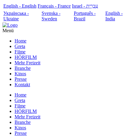
English - English
Français - France
עִבְרִית - Israel
Українська -
Svenska -
Português -
English -
Ukraine
Sweden
Brazil
India
Menü
Home
Greta
Filme
HÖRFILM
Mehr Freizeit
Branche
Kinos
Presse
Kontakt
Home
Greta
Filme
HÖRFILM
Mehr Freizeit
Branche
Kinos
Presse