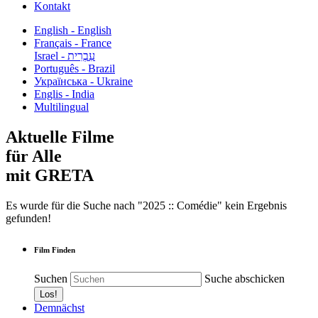
Kontakt
English - English
Français - France
עִבְרִית - Israel
Português - Brazil
Українська - Ukraine
Englis - India
Multilingual
Aktuelle Filme
für Alle
mit GRETA
Es wurde für die Suche nach "2025 :: Comédie" kein Ergebnis
gefunden!
Film Finden
Suchen
Suche abschicken
Demnächst