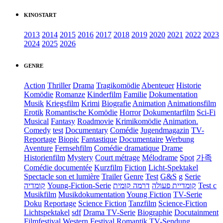
KINOSTART
2013
2014
2015
2016
2017
2018
2019
2020
2021
2022
2023
2024
2025
2026
GENRE
Action
Thriller
Drama
Tragikomödie
Abenteuer
Historie
Komödie
Romanze
Kinderfilm
Familie
Dokumentation
Musik
Kriegsfilm
Krimi
Biografie
Animation
Animationsfilm
Erotik
Romantische Komödie
Horror
Dokumentarfilm
Sci-Fi
Musical
Fantasy
Roadmovie
Krimikomödie
Animation.
Comedy
test
Documentary
Comédie
Jugendmagazin
TV-
Reportage
Biopic
Fantastique
Documentaire
Werbung
Aventure
Fernsehfilm
Comédie dramatique
Drame
Historienfilm
Mystery
Court métrage
Mélodrame
Spot
가족
Comédie documentée
Kurzfilm
Fiction
Licht-Spektakel
Spectacle son et lumière
Trailer
Genre
Test
G&S
g
Serie
קומדיה
Young-Fiction-Serie
דרמה קומית
קומדיית פעולה
Test c
Musikfilm
Musikdokumentation
Young Fiction
TV-Serie
Doku
Reportage
Science Fiction
Tanzfilm
Science-Fiction
Lichtspektakel
sdf
Drama TV-Serie
Biographie
Docutainment
Filmfestival
Western
Festival
Romantik
TV-Sendung