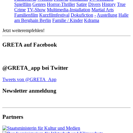
Spielfilm
Genres
Horror-Thriller
Satire
Divers
History
True
Crime
TV-Show
Multimedia-Installation
Martial Arts
Familienfilm
Kurzfilmfestival
Dokufiction
-
Austellung
Halle
am Berghain Berlin
Familie / Kinder
Kdrama
Jetzt weiterempfehlen!
GRETA auf Facebook
@GRETA_app bei Twitter
Tweets von @GRETA_App
Newsletter anmeldung
Partners