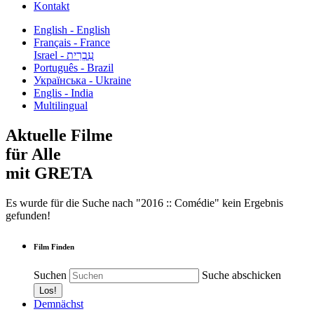
Kontakt
English - English
Français - France
עִבְרִית - Israel
Português - Brazil
Українська - Ukraine
Englis - India
Multilingual
Aktuelle Filme
für Alle
mit GRETA
Es wurde für die Suche nach "2016 :: Comédie" kein Ergebnis
gefunden!
Film Finden
Suchen
Suche abschicken
Demnächst