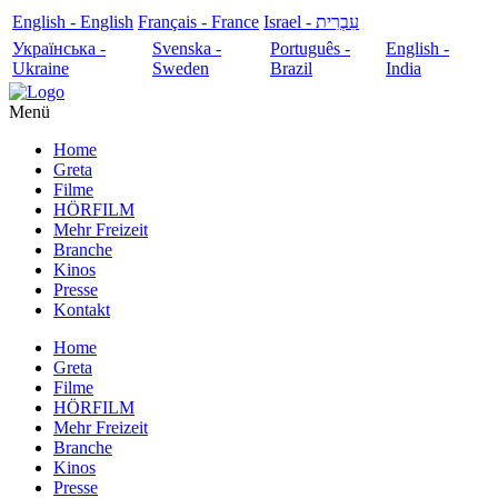
English - English
Français - France
עִבְרִית - Israel
Українська -
Svenska -
Português -
English -
Ukraine
Sweden
Brazil
India
Menü
Home
Greta
Filme
HÖRFILM
Mehr Freizeit
Branche
Kinos
Presse
Kontakt
Home
Greta
Filme
HÖRFILM
Mehr Freizeit
Branche
Kinos
Presse