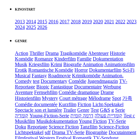
KINOSTART
2013
2014
2015
2016
2017
2018
2019
2020
2021
2022
2023
2024
2025
2026
GENRE
Action
Thriller
Drama
Tragikomödie
Abenteuer
Historie
Komödie
Romanze
Kinderfilm
Familie
Dokumentation
Musik
Kriegsfilm
Krimi
Biografie
Animation
Animationsfilm
Erotik
Romantische Komödie
Horror
Dokumentarfilm
Sci-Fi
Musical
Fantasy
Roadmovie
Krimikomödie
Animation.
Comedy
test
Documentary
Comédie
Jugendmagazin
TV-
Reportage
Biopic
Fantastique
Documentaire
Werbung
Aventure
Fernsehfilm
Comédie dramatique
Drame
Historienfilm
Mystery
Court métrage
Mélodrame
Spot
가족
Comédie documentée
Kurzfilm
Fiction
Licht-Spektakel
Spectacle son et lumière
Trailer
Genre
Test
G&S
g
Serie
קומדיה
Young-Fiction-Serie
דרמה קומית
קומדיית פעולה
Test c
Musikfilm
Musikdokumentation
Young Fiction
TV-Serie
Doku
Reportage
Science Fiction
Tanzfilm
Science-Fiction
Lichtspektakel
sdf
Drama TV-Serie
Biographie
Docutainment
Filmfestival
Western
Festival
Romantik
TV-Sendung