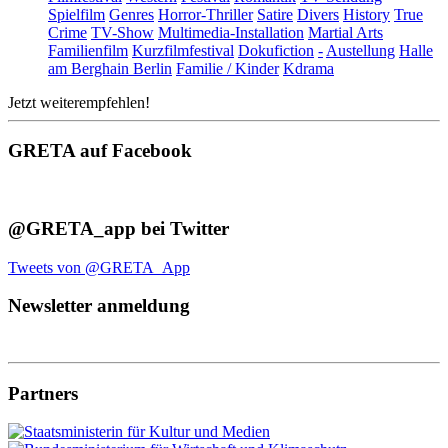
Spielfilm
Genres
Horror-Thriller
Satire
Divers
History
True
Crime
TV-Show
Multimedia-Installation
Martial Arts
Familienfilm
Kurzfilmfestival
Dokufiction
-
Austellung
Halle
am Berghain Berlin
Familie / Kinder
Kdrama
Jetzt weiterempfehlen!
GRETA auf Facebook
@GRETA_app bei Twitter
Tweets von @GRETA_App
Newsletter anmeldung
Partners