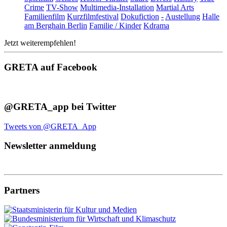
Crime
TV-Show
Multimedia-Installation
Martial Arts
Familienfilm
Kurzfilmfestival
Dokufiction
-
Austellung
Halle
am Berghain Berlin
Familie / Kinder
Kdrama
Jetzt weiterempfehlen!
GRETA auf Facebook
@GRETA_app bei Twitter
Tweets von @GRETA_App
Newsletter anmeldung
Partners