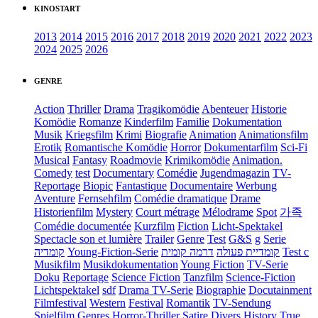
KINOSTART
2013
2014
2015
2016
2017
2018
2019
2020
2021
2022
2023
2024
2025
2026
GENRE
Action
Thriller
Drama
Tragikomödie
Abenteuer
Historie
Komödie
Romanze
Kinderfilm
Familie
Dokumentation
Musik
Kriegsfilm
Krimi
Biografie
Animation
Animationsfilm
Erotik
Romantische Komödie
Horror
Dokumentarfilm
Sci-Fi
Musical
Fantasy
Roadmovie
Krimikomödie
Animation.
Comedy
test
Documentary
Comédie
Jugendmagazin
TV-
Reportage
Biopic
Fantastique
Documentaire
Werbung
Aventure
Fernsehfilm
Comédie dramatique
Drame
Historienfilm
Mystery
Court métrage
Mélodrame
Spot
가족
Comédie documentée
Kurzfilm
Fiction
Licht-Spektakel
Spectacle son et lumière
Trailer
Genre
Test
G&S
g
Serie
קומדיה
Young-Fiction-Serie
דרמה קומית
קומדיית פעולה
Test c
Musikfilm
Musikdokumentation
Young Fiction
TV-Serie
Doku
Reportage
Science Fiction
Tanzfilm
Science-Fiction
Lichtspektakel
sdf
Drama TV-Serie
Biographie
Docutainment
Filmfestival
Western
Festival
Romantik
TV-Sendung
Spielfilm
Genres
Horror-Thriller
Satire
Divers
History
True