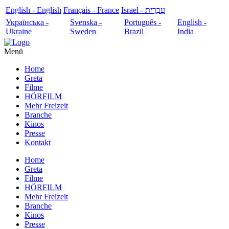
English - English
Français - France
עִבְרִית - Israel
Українська -
Svenska -
Português -
English -
Ukraine
Sweden
Brazil
India
Menü
Home
Greta
Filme
HÖRFILM
Mehr Freizeit
Branche
Kinos
Presse
Kontakt
Home
Greta
Filme
HÖRFILM
Mehr Freizeit
Branche
Kinos
Presse