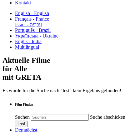
Kontakt
English - English
Français - France
עִבְרִית - Israel
Português - Brazil
Українська - Ukraine
Englis - India
Multilingual
Aktuelle Filme
für Alle
mit GRETA
Es wurde für die Suche nach "test" kein Ergebnis gefunden!
Film Finden
Suchen
Suche abschicken
Demnächst