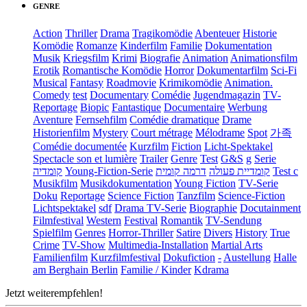
GENRE
Action
Thriller
Drama
Tragikomödie
Abenteuer
Historie
Komödie
Romanze
Kinderfilm
Familie
Dokumentation
Musik
Kriegsfilm
Krimi
Biografie
Animation
Animationsfilm
Erotik
Romantische Komödie
Horror
Dokumentarfilm
Sci-Fi
Musical
Fantasy
Roadmovie
Krimikomödie
Animation.
Comedy
test
Documentary
Comédie
Jugendmagazin
TV-
Reportage
Biopic
Fantastique
Documentaire
Werbung
Aventure
Fernsehfilm
Comédie dramatique
Drame
Historienfilm
Mystery
Court métrage
Mélodrame
Spot
가족
Comédie documentée
Kurzfilm
Fiction
Licht-Spektakel
Spectacle son et lumière
Trailer
Genre
Test
G&S
g
Serie
קומדיה
Young-Fiction-Serie
דרמה קומית
קומדיית פעולה
Test c
Musikfilm
Musikdokumentation
Young Fiction
TV-Serie
Doku
Reportage
Science Fiction
Tanzfilm
Science-Fiction
Lichtspektakel
sdf
Drama TV-Serie
Biographie
Docutainment
Filmfestival
Western
Festival
Romantik
TV-Sendung
Spielfilm
Genres
Horror-Thriller
Satire
Divers
History
True
Crime
TV-Show
Multimedia-Installation
Martial Arts
Familienfilm
Kurzfilmfestival
Dokufiction
-
Austellung
Halle
am Berghain Berlin
Familie / Kinder
Kdrama
Jetzt weiterempfehlen!