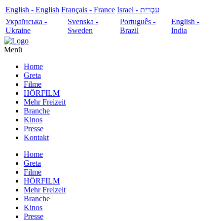
English - English
Français - France
עִבְרִית - Israel
Українська -
Svenska -
Português -
English -
Ukraine
Sweden
Brazil
India
Menü
Home
Greta
Filme
HÖRFILM
Mehr Freizeit
Branche
Kinos
Presse
Kontakt
Home
Greta
Filme
HÖRFILM
Mehr Freizeit
Branche
Kinos
Presse