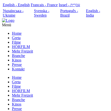
English - English
Français - France
עִבְרִית - Israel
Українська -
Svenska -
Português -
English -
Ukraine
Sweden
Brazil
India
Menü
Home
Greta
Filme
HÖRFILM
Mehr Freizeit
Branche
Kinos
Presse
Kontakt
Home
Greta
Filme
HÖRFILM
Mehr Freizeit
Branche
Kinos
Presse