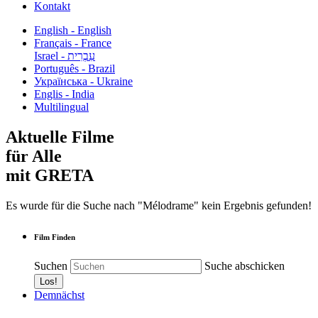
Kontakt
English - English
Français - France
עִבְרִית - Israel
Português - Brazil
Українська - Ukraine
Englis - India
Multilingual
Aktuelle Filme
für Alle
mit GRETA
Es wurde für die Suche nach "Mélodrame" kein Ergebnis gefunden!
Film Finden
Suchen
Suche abschicken
Demnächst