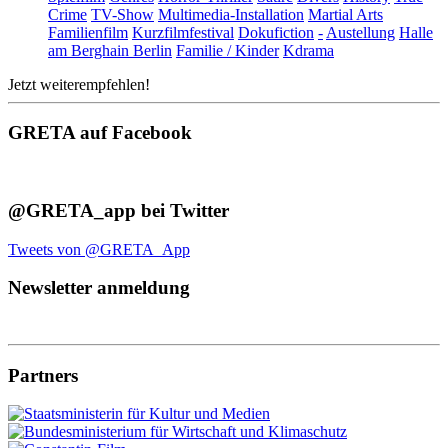
Crime
TV-Show
Multimedia-Installation
Martial Arts
Familienfilm
Kurzfilmfestival
Dokufiction
-
Austellung
Halle
am Berghain Berlin
Familie / Kinder
Kdrama
Jetzt weiterempfehlen!
GRETA auf Facebook
@GRETA_app bei Twitter
Tweets von @GRETA_App
Newsletter anmeldung
Partners