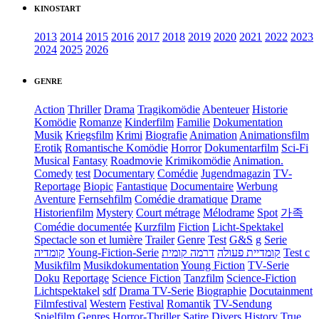
KINOSTART
2013
2014
2015
2016
2017
2018
2019
2020
2021
2022
2023
2024
2025
2026
GENRE
Action
Thriller
Drama
Tragikomödie
Abenteuer
Historie
Komödie
Romanze
Kinderfilm
Familie
Dokumentation
Musik
Kriegsfilm
Krimi
Biografie
Animation
Animationsfilm
Erotik
Romantische Komödie
Horror
Dokumentarfilm
Sci-Fi
Musical
Fantasy
Roadmovie
Krimikomödie
Animation.
Comedy
test
Documentary
Comédie
Jugendmagazin
TV-
Reportage
Biopic
Fantastique
Documentaire
Werbung
Aventure
Fernsehfilm
Comédie dramatique
Drame
Historienfilm
Mystery
Court métrage
Mélodrame
Spot
가족
Comédie documentée
Kurzfilm
Fiction
Licht-Spektakel
Spectacle son et lumière
Trailer
Genre
Test
G&S
g
Serie
קומדיה
Young-Fiction-Serie
דרמה קומית
קומדיית פעולה
Test c
Musikfilm
Musikdokumentation
Young Fiction
TV-Serie
Doku
Reportage
Science Fiction
Tanzfilm
Science-Fiction
Lichtspektakel
sdf
Drama TV-Serie
Biographie
Docutainment
Filmfestival
Western
Festival
Romantik
TV-Sendung
Spielfilm
Genres
Horror-Thriller
Satire
Divers
History
True