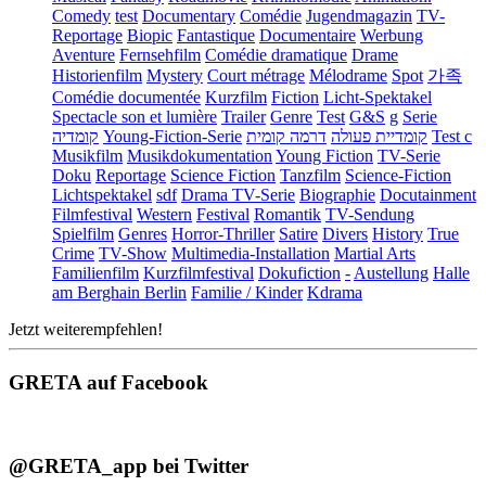
Comedy
test
Documentary
Comédie
Jugendmagazin
TV-
Reportage
Biopic
Fantastique
Documentaire
Werbung
Aventure
Fernsehfilm
Comédie dramatique
Drame
Historienfilm
Mystery
Court métrage
Mélodrame
Spot
가족
Comédie documentée
Kurzfilm
Fiction
Licht-Spektakel
Spectacle son et lumière
Trailer
Genre
Test
G&S
g
Serie
קומדיה
Young-Fiction-Serie
דרמה קומית
קומדיית פעולה
Test c
Musikfilm
Musikdokumentation
Young Fiction
TV-Serie
Doku
Reportage
Science Fiction
Tanzfilm
Science-Fiction
Lichtspektakel
sdf
Drama TV-Serie
Biographie
Docutainment
Filmfestival
Western
Festival
Romantik
TV-Sendung
Spielfilm
Genres
Horror-Thriller
Satire
Divers
History
True
Crime
TV-Show
Multimedia-Installation
Martial Arts
Familienfilm
Kurzfilmfestival
Dokufiction
-
Austellung
Halle
am Berghain Berlin
Familie / Kinder
Kdrama
Jetzt weiterempfehlen!
GRETA auf Facebook
@GRETA_app bei Twitter