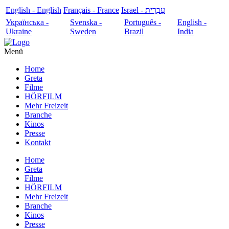
English - English
Français - France
עִבְרִית - Israel
Українська -
Svenska -
Português -
English -
Ukraine
Sweden
Brazil
India
Menü
Home
Greta
Filme
HÖRFILM
Mehr Freizeit
Branche
Kinos
Presse
Kontakt
Home
Greta
Filme
HÖRFILM
Mehr Freizeit
Branche
Kinos
Presse