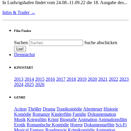
In Ludwigshafen findet vom 24.08.-11.09.22 die 18. Ausgabe des...
Infos & Trailer →
Film Finden
Suchen
Suche abschicken
Demnächst
KINOSTART
2013
2014
2015
2016
2017
2018
2019
2020
2021
2022
2023
2024
2025
2026
GENRE
Action
Thriller
Drama
Tragikomödie
Abenteuer
Historie
Komödie
Romanze
Kinderfilm
Familie
Dokumentation
Musik
Kriegsfilm
Krimi
Biografie
Animation
Animationsfilm
Erotik
Romantische Komödie
Horror
Dokumentarfilm
Sci-Fi
Musical
Fantasy
Roadmovie
Krimikomödie
Animation.