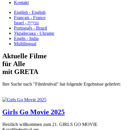
Kontakt
English - English
Français - France
עִבְרִית - Israel
Português - Brazil
Українська - Ukraine
Englis - India
Multilingual
Aktuelle Filme
für Alle
mit GRETA
Ihre Suche nach "Filmfestival" hat folgende Ergebnisse geliefert:
Girls Go Movie 2025
Herzlich willkommen zum 21. GIRLS GO MOVIE
Kurzfilmfestival am...