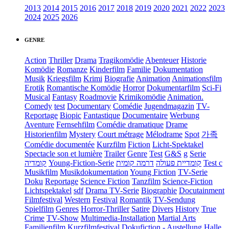
2013
2014
2015
2016
2017
2018
2019
2020
2021
2022
2023
2024
2025
2026
GENRE
Action
Thriller
Drama
Tragikomödie
Abenteuer
Historie
Komödie
Romanze
Kinderfilm
Familie
Dokumentation
Musik
Kriegsfilm
Krimi
Biografie
Animation
Animationsfilm
Erotik
Romantische Komödie
Horror
Dokumentarfilm
Sci-Fi
Musical
Fantasy
Roadmovie
Krimikomödie
Animation.
Comedy
test
Documentary
Comédie
Jugendmagazin
TV-
Reportage
Biopic
Fantastique
Documentaire
Werbung
Aventure
Fernsehfilm
Comédie dramatique
Drame
Historienfilm
Mystery
Court métrage
Mélodrame
Spot
가족
Comédie documentée
Kurzfilm
Fiction
Licht-Spektakel
Spectacle son et lumière
Trailer
Genre
Test
G&S
g
Serie
קומדיה
Young-Fiction-Serie
דרמה קומית
קומדיית פעולה
Test c
Musikfilm
Musikdokumentation
Young Fiction
TV-Serie
Doku
Reportage
Science Fiction
Tanzfilm
Science-Fiction
Lichtspektakel
sdf
Drama TV-Serie
Biographie
Docutainment
Filmfestival
Western
Festival
Romantik
TV-Sendung
Spielfilm
Genres
Horror-Thriller
Satire
Divers
History
True
Crime
TV-Show
Multimedia-Installation
Martial Arts
Familienfilm
Kurzfilmfestival
Dokufiction
-
Austellung
Halle