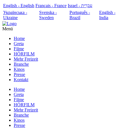
English - English
Français - France
עִבְרִית - Israel
Українська -
Svenska -
Português -
English -
Ukraine
Sweden
Brazil
India
Menü
Home
Greta
Filme
HÖRFILM
Mehr Freizeit
Branche
Kinos
Presse
Kontakt
Home
Greta
Filme
HÖRFILM
Mehr Freizeit
Branche
Kinos
Presse