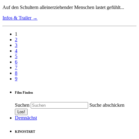
Auf den Schultern alleinerziehender Menschen lastet gefühlt...
Infos & Trailer →
1
2
3
4
5
6
7
8
9
Film Finden
Suchen
Suche abschicken
Demnächst
KINOSTART