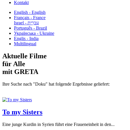
Kontakt
English - English
Français - France
עִבְרִית - Israel
Português - Brazil
Українська - Ukraine
Englis - India
Multilingual
Aktuelle Filme
für Alle
mit GRETA
Ihre Suche nach "Doku" hat folgende Ergebnisse geliefert:
To my Sisters
Eine junge Kurdin in Syrien führt eine Fraueneinheit in den...