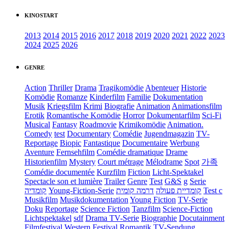
KINOSTART
2013
2014
2015
2016
2017
2018
2019
2020
2021
2022
2023
2024
2025
2026
GENRE
Action
Thriller
Drama
Tragikomödie
Abenteuer
Historie
Komödie
Romanze
Kinderfilm
Familie
Dokumentation
Musik
Kriegsfilm
Krimi
Biografie
Animation
Animationsfilm
Erotik
Romantische Komödie
Horror
Dokumentarfilm
Sci-Fi
Musical
Fantasy
Roadmovie
Krimikomödie
Animation.
Comedy
test
Documentary
Comédie
Jugendmagazin
TV-
Reportage
Biopic
Fantastique
Documentaire
Werbung
Aventure
Fernsehfilm
Comédie dramatique
Drame
Historienfilm
Mystery
Court métrage
Mélodrame
Spot
가족
Comédie documentée
Kurzfilm
Fiction
Licht-Spektakel
Spectacle son et lumière
Trailer
Genre
Test
G&S
g
Serie
קומדיה
Young-Fiction-Serie
דרמה קומית
קומדיית פעולה
Test c
Musikfilm
Musikdokumentation
Young Fiction
TV-Serie
Doku
Reportage
Science Fiction
Tanzfilm
Science-Fiction
Lichtspektakel
sdf
Drama TV-Serie
Biographie
Docutainment
Filmfestival
Western
Festival
Romantik
TV-Sendung