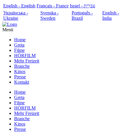
English - English
Français - France
עִבְרִית - Israel
Українська -
Svenska -
Português -
English -
Ukraine
Sweden
Brazil
India
Menü
Home
Greta
Filme
HÖRFILM
Mehr Freizeit
Branche
Kinos
Presse
Kontakt
Home
Greta
Filme
HÖRFILM
Mehr Freizeit
Branche
Kinos
Presse