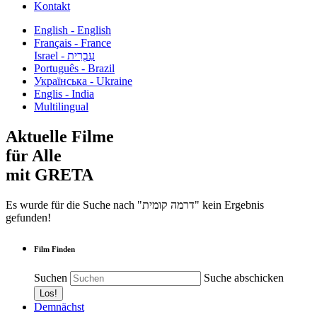
Kontakt
English - English
Français - France
עִבְרִית - Israel
Português - Brazil
Українська - Ukraine
Englis - India
Multilingual
Aktuelle Filme
für Alle
mit GRETA
Es wurde für die Suche nach "דרמה קומית" kein Ergebnis
gefunden!
Film Finden
Suchen
Suche abschicken
Demnächst