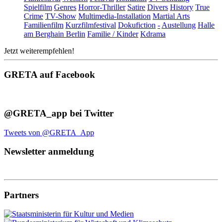
Spielfilm
Genres
Horror-Thriller
Satire
Divers
History
True
Crime
TV-Show
Multimedia-Installation
Martial Arts
Familienfilm
Kurzfilmfestival
Dokufiction
-
Austellung
Halle
am Berghain Berlin
Familie / Kinder
Kdrama
Jetzt weiterempfehlen!
GRETA auf Facebook
@GRETA_app bei Twitter
Tweets von @GRETA_App
Newsletter anmeldung
Partners