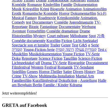
Action
Thriller
Drama
Tragikomödie
Abenteuer
Historie
Komödie
Romanze
Kinderfilm
Familie
Dokumentation
Musik
Kriegsfilm
Krimi
Biografie
Animation
Animationsfilm
Erotik
Romantische Komödie
Horror
Dokumentarfilm
Sci-Fi
Musical
Fantasy
Roadmovie
Krimikomödie
Animation.
Comedy
test
Documentary
Comédie
Jugendmagazin
TV-
Reportage
Biopic
Fantastique
Documentaire
Werbung
Aventure
Fernsehfilm
Comédie dramatique
Drame
Historienfilm
Mystery
Court métrage
Mélodrame
Spot
가족
Comédie documentée
Kurzfilm
Fiction
Licht-Spektakel
Spectacle son et lumière
Trailer
Genre
Test
G&S
g
Serie
קומדיה
Young-Fiction-Serie
דרמה קומית
קומדיית פעולה
Test c
Musikfilm
Musikdokumentation
Young Fiction
TV-Serie
Doku
Reportage
Science Fiction
Tanzfilm
Science-Fiction
Lichtspektakel
sdf
Drama TV-Serie
Biographie
Docutainment
Filmfestival
Western
Festival
Romantik
TV-Sendung
Spielfilm
Genres
Horror-Thriller
Satire
Divers
History
True
Crime
TV-Show
Multimedia-Installation
Martial Arts
Familienfilm
Kurzfilmfestival
Dokufiction
-
Austellung
Halle
am Berghain Berlin
Familie / Kinder
Kdrama
Jetzt weiterempfehlen!
GRETA auf Facebook