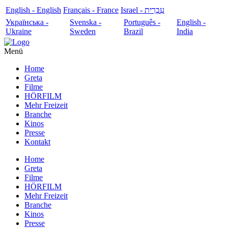
English - English
Français - France
עִבְרִית - Israel
Українська -
Svenska -
Português -
English -
Ukraine
Sweden
Brazil
India
Menü
Home
Greta
Filme
HÖRFILM
Mehr Freizeit
Branche
Kinos
Presse
Kontakt
Home
Greta
Filme
HÖRFILM
Mehr Freizeit
Branche
Kinos
Presse