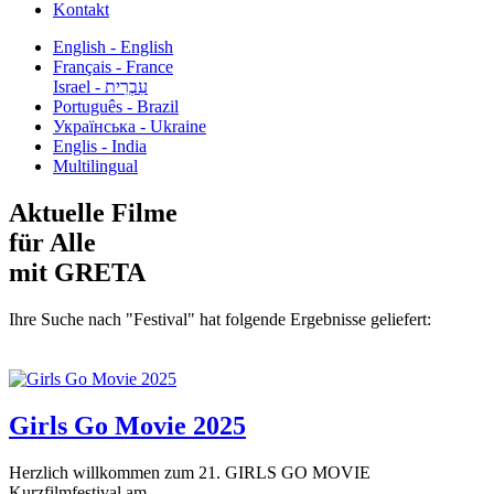
Kontakt
English - English
Français - France
עִבְרִית - Israel
Português - Brazil
Українська - Ukraine
Englis - India
Multilingual
Aktuelle Filme
für Alle
mit GRETA
Ihre Suche nach "Festival" hat folgende Ergebnisse geliefert:
Girls Go Movie 2025
Herzlich willkommen zum 21. GIRLS GO MOVIE
Kurzfilmfestival am...