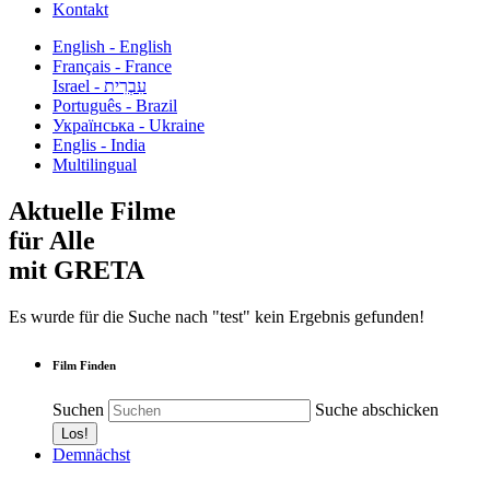
Kontakt
English - English
Français - France
עִבְרִית - Israel
Português - Brazil
Українська - Ukraine
Englis - India
Multilingual
Aktuelle Filme
für Alle
mit GRETA
Es wurde für die Suche nach "test" kein Ergebnis gefunden!
Film Finden
Suchen
Suche abschicken
Demnächst