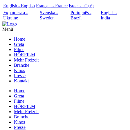
English - English
Français - France
עִבְרִית - Israel
Українська -
Svenska -
Português -
English -
Ukraine
Sweden
Brazil
India
Menü
Home
Greta
Filme
HÖRFILM
Mehr Freizeit
Branche
Kinos
Presse
Kontakt
Home
Greta
Filme
HÖRFILM
Mehr Freizeit
Branche
Kinos
Presse