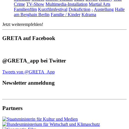
Crime
TV-Show
Multimedia-Installation
Martial Arts
Familienfilm
Kurzfilmfestival
Dokufiction
-
Austellung
Halle
am Berghain Berlin
Familie / Kinder
Kdrama
Jetzt weiterempfehlen!
GRETA auf Facebook
@GRETA_app bei Twitter
Tweets von @GRETA_App
Newsletter anmeldung
Partners