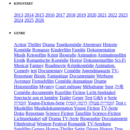
KINOSTART
2013
2014
2015
2016
2017
2018
2019
2020
2021
2022
2023
2024
2025
2026
GENRE
Action
Thriller
Drama
Tragikomödie
Abenteuer
Historie
Komödie
Romanze
Kinderfilm
Familie
Dokumentation
Musik
Kriegsfilm
Krimi
Biografie
Animation
Animationsfilm
Erotik
Romantische Komödie
Horror
Dokumentarfilm
Sci-Fi
Musical
Fantasy
Roadmovie
Krimikomödie
Animation.
Comedy
test
Documentary
Comédie
Jugendmagazin
TV-
Reportage
Biopic
Fantastique
Documentaire
Werbung
Aventure
Fernsehfilm
Comédie dramatique
Drame
Historienfilm
Mystery
Court métrage
Mélodrame
Spot
가족
Comédie documentée
Kurzfilm
Fiction
Licht-Spektakel
Spectacle son et lumière
Trailer
Genre
Test
G&S
g
Serie
קומדיה
Young-Fiction-Serie
דרמה קומית
קומדיית פעולה
Test c
Musikfilm
Musikdokumentation
Young Fiction
TV-Serie
Doku
Reportage
Science Fiction
Tanzfilm
Science-Fiction
Lichtspektakel
sdf
Drama TV-Serie
Biographie
Docutainment
Filmfestival
Western
Festival
Romantik
TV-Sendung
Spielfilm
Genres
Horror-Thriller
Satire
Divers
History
True