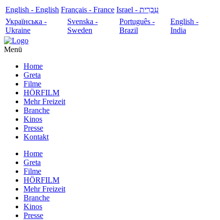
English - English
Français - France
עִבְרִית - Israel
Українська -
Svenska -
Português -
English -
Ukraine
Sweden
Brazil
India
Menü
Home
Greta
Filme
HÖRFILM
Mehr Freizeit
Branche
Kinos
Presse
Kontakt
Home
Greta
Filme
HÖRFILM
Mehr Freizeit
Branche
Kinos
Presse