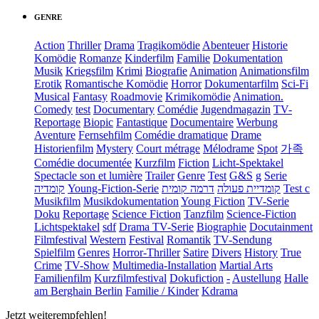
GENRE
Action
Thriller
Drama
Tragikomödie
Abenteuer
Historie
Komödie
Romanze
Kinderfilm
Familie
Dokumentation
Musik
Kriegsfilm
Krimi
Biografie
Animation
Animationsfilm
Erotik
Romantische Komödie
Horror
Dokumentarfilm
Sci-Fi
Musical
Fantasy
Roadmovie
Krimikomödie
Animation.
Comedy
test
Documentary
Comédie
Jugendmagazin
TV-
Reportage
Biopic
Fantastique
Documentaire
Werbung
Aventure
Fernsehfilm
Comédie dramatique
Drame
Historienfilm
Mystery
Court métrage
Mélodrame
Spot
가족
Comédie documentée
Kurzfilm
Fiction
Licht-Spektakel
Spectacle son et lumière
Trailer
Genre
Test
G&S
g
Serie
קומדיה
Young-Fiction-Serie
דרמה קומית
קומדיית פעולה
Test c
Musikfilm
Musikdokumentation
Young Fiction
TV-Serie
Doku
Reportage
Science Fiction
Tanzfilm
Science-Fiction
Lichtspektakel
sdf
Drama TV-Serie
Biographie
Docutainment
Filmfestival
Western
Festival
Romantik
TV-Sendung
Spielfilm
Genres
Horror-Thriller
Satire
Divers
History
True
Crime
TV-Show
Multimedia-Installation
Martial Arts
Familienfilm
Kurzfilmfestival
Dokufiction
-
Austellung
Halle
am Berghain Berlin
Familie / Kinder
Kdrama
Jetzt weiterempfehlen!