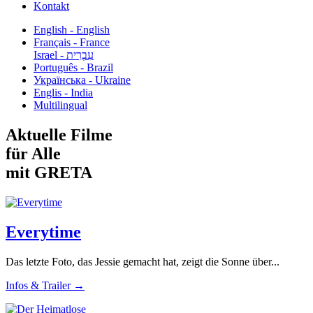
Kontakt
English - English
Français - France
עִבְרִית - Israel
Português - Brazil
Українська - Ukraine
Englis - India
Multilingual
Aktuelle Filme
für Alle
mit GRETA
Everytime
Das letzte Foto, das Jessie gemacht hat, zeigt die Sonne über...
Infos & Trailer →