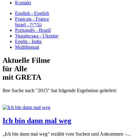
Kontakt
English - English
Français - France
עִבְרִית - Israel
Português - Brazil
Українська - Ukraine
Englis - India
Multilingual
Aktuelle Filme
für Alle
mit GRETA
Ihre Suche nach "2015" hat folgende Ergebnisse geliefert:
Ich bin dann mal weg
„Ich bin dann mal weg“ erzählt vom Suchen und Ankommen –...