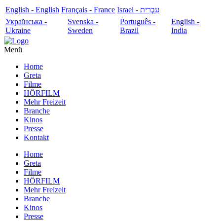
English - English
Français - France
עִבְרִית - Israel
Українська -
Svenska -
Português -
English -
Ukraine
Sweden
Brazil
India
Menü
Home
Greta
Filme
HÖRFILM
Mehr Freizeit
Branche
Kinos
Presse
Kontakt
Home
Greta
Filme
HÖRFILM
Mehr Freizeit
Branche
Kinos
Presse