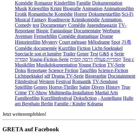
Komödie
Romanze
Kinderfilm
Familie
Dokumentation
Musik
Kriegsfilm
Krimi
Biografie
Animation
Animationsfilm
Erotik
Romantische Komödie
Horror
Dokumentarfilm
Sci-Fi
Musical
Fantasy
Roadmovie
Krimikomödie
Animation.
Comedy
test
Documentary
Comédie
Jugendmagazin
TV-
Reportage
Biopic
Fantastique
Documentaire
Werbung
Aventure
Fernsehfilm
Comédie dramatique
Drame
Historienfilm
Mystery
Court métrage
Mélodrame
Spot
가족
Comédie documentée
Kurzfilm
Fiction
Licht-Spektakel
Spectacle son et lumière
Trailer
Genre
Test
G&S
g
Serie
קומדיה
Young-Fiction-Serie
דרמה קומית
קומדיית פעולה
Test c
Musikfilm
Musikdokumentation
Young Fiction
TV-Serie
Doku
Reportage
Science Fiction
Tanzfilm
Science-Fiction
Lichtspektakel
sdf
Drama TV-Serie
Biographie
Docutainment
Filmfestival
Western
Festival
Romantik
TV-Sendung
Spielfilm
Genres
Horror-Thriller
Satire
Divers
History
True
Crime
TV-Show
Multimedia-Installation
Martial Arts
Familienfilm
Kurzfilmfestival
Dokufiction
-
Austellung
Halle
am Berghain Berlin
Familie / Kinder
Kdrama
Jetzt weiterempfehlen!
GRETA auf Facebook