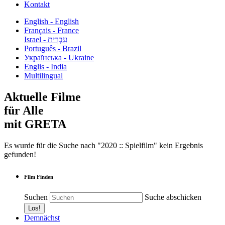
Kontakt
English - English
Français - France
עִבְרִית - Israel
Português - Brazil
Українська - Ukraine
Englis - India
Multilingual
Aktuelle Filme
für Alle
mit GRETA
Es wurde für die Suche nach "2020 :: Spielfilm" kein Ergebnis
gefunden!
Film Finden
Suchen
Suche abschicken
Demnächst