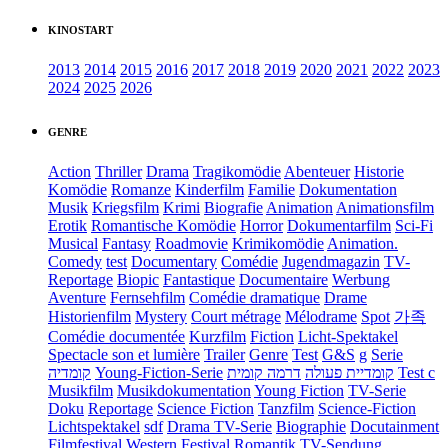
KINOSTART
2013
2014
2015
2016
2017
2018
2019
2020
2021
2022
2023
2024
2025
2026
GENRE
Action
Thriller
Drama
Tragikomödie
Abenteuer
Historie
Komödie
Romanze
Kinderfilm
Familie
Dokumentation
Musik
Kriegsfilm
Krimi
Biografie
Animation
Animationsfilm
Erotik
Romantische Komödie
Horror
Dokumentarfilm
Sci-Fi
Musical
Fantasy
Roadmovie
Krimikomödie
Animation.
Comedy
test
Documentary
Comédie
Jugendmagazin
TV-
Reportage
Biopic
Fantastique
Documentaire
Werbung
Aventure
Fernsehfilm
Comédie dramatique
Drame
Historienfilm
Mystery
Court métrage
Mélodrame
Spot
가족
Comédie documentée
Kurzfilm
Fiction
Licht-Spektakel
Spectacle son et lumière
Trailer
Genre
Test
G&S
g
Serie
קומדיה
Young-Fiction-Serie
דרמה קומית
קומדיית פעולה
Test c
Musikfilm
Musikdokumentation
Young Fiction
TV-Serie
Doku
Reportage
Science Fiction
Tanzfilm
Science-Fiction
Lichtspektakel
sdf
Drama TV-Serie
Biographie
Docutainment
Filmfestival
Western
Festival
Romantik
TV-Sendung