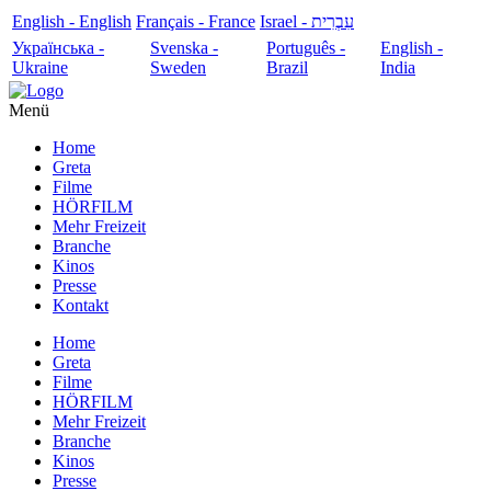
English - English
Français - France
עִבְרִית - Israel
Українська -
Svenska -
Português -
English -
Ukraine
Sweden
Brazil
India
Menü
Home
Greta
Filme
HÖRFILM
Mehr Freizeit
Branche
Kinos
Presse
Kontakt
Home
Greta
Filme
HÖRFILM
Mehr Freizeit
Branche
Kinos
Presse