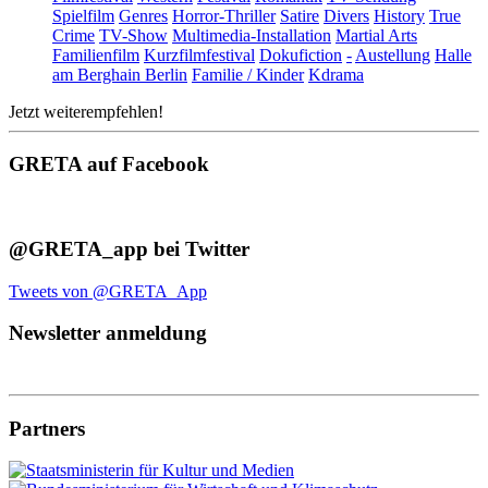
Spielfilm
Genres
Horror-Thriller
Satire
Divers
History
True
Crime
TV-Show
Multimedia-Installation
Martial Arts
Familienfilm
Kurzfilmfestival
Dokufiction
-
Austellung
Halle
am Berghain Berlin
Familie / Kinder
Kdrama
Jetzt weiterempfehlen!
GRETA auf Facebook
@GRETA_app bei Twitter
Tweets von @GRETA_App
Newsletter anmeldung
Partners