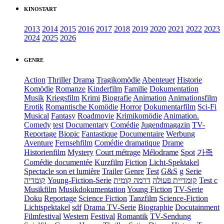
KINOSTART
2013
2014
2015
2016
2017
2018
2019
2020
2021
2022
2023
2024
2025
2026
GENRE
Action
Thriller
Drama
Tragikomödie
Abenteuer
Historie
Komödie
Romanze
Kinderfilm
Familie
Dokumentation
Musik
Kriegsfilm
Krimi
Biografie
Animation
Animationsfilm
Erotik
Romantische Komödie
Horror
Dokumentarfilm
Sci-Fi
Musical
Fantasy
Roadmovie
Krimikomödie
Animation.
Comedy
test
Documentary
Comédie
Jugendmagazin
TV-
Reportage
Biopic
Fantastique
Documentaire
Werbung
Aventure
Fernsehfilm
Comédie dramatique
Drame
Historienfilm
Mystery
Court métrage
Mélodrame
Spot
가족
Comédie documentée
Kurzfilm
Fiction
Licht-Spektakel
Spectacle son et lumière
Trailer
Genre
Test
G&S
g
Serie
קומדיה
Young-Fiction-Serie
דרמה קומית
קומדיית פעולה
Test c
Musikfilm
Musikdokumentation
Young Fiction
TV-Serie
Doku
Reportage
Science Fiction
Tanzfilm
Science-Fiction
Lichtspektakel
sdf
Drama TV-Serie
Biographie
Docutainment
Filmfestival
Western
Festival
Romantik
TV-Sendung