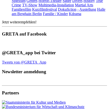
Spielfilm
Genres
Horror-Thriller
Satire
Divers
History
True
Crime
TV-Show
Multimedia-Installation
Martial Arts
Familienfilm
Kurzfilmfestival
Dokufiction
-
Austellung
Halle
am Berghain Berlin
Familie / Kinder
Kdrama
Jetzt weiterempfehlen!
GRETA auf Facebook
@GRETA_app bei Twitter
Tweets von @GRETA_App
Newsletter anmeldung
Partners