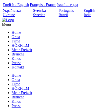
English - English
Français - France
עִבְרִית - Israel
Українська -
Svenska -
Português -
English -
Ukraine
Sweden
Brazil
India
Menü
Home
Greta
Filme
HÖRFILM
Mehr Freizeit
Branche
Kinos
Presse
Kontakt
Home
Greta
Filme
HÖRFILM
Mehr Freizeit
Branche
Kinos
Presse