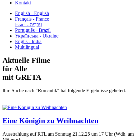
Kontakt
English - English
Français - France
עִבְרִית - Israel
Português - Brazil
Українська - Ukraine
Englis - India
Multilingual
Aktuelle Filme
für Alle
mit GRETA
Ihre Suche nach "Romantik" hat folgende Ergebnisse geliefert:
Eine Königin zu Weihnachten
Ausstrahlung auf RTL am Sonntag 21.12.25 um 17 Uhr (Wdh. am
Mittwoch...