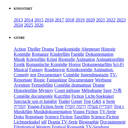
KINOSTART
2013
2014
2015
2016
2017
2018
2019
2020
2021
2022
2023
2024
2025
2026
GENRE
Action
Thriller
Drama
Tragikomödie
Abenteuer
Historie
Komödie
Romanze
Kinderfilm
Familie
Dokumentation
Musik
Kriegsfilm
Krimi
Biografie
Animation
Animationsfilm
Erotik
Romantische Komödie
Horror
Dokumentarfilm
Sci-Fi
Musical
Fantasy
Roadmovie
Krimikomödie
Animation.
Comedy
test
Documentary
Comédie
Jugendmagazin
TV-
Reportage
Biopic
Fantastique
Documentaire
Werbung
Aventure
Fernsehfilm
Comédie dramatique
Drame
Historienfilm
Mystery
Court métrage
Mélodrame
Spot
가족
Comédie documentée
Kurzfilm
Fiction
Licht-Spektakel
Spectacle son et lumière
Trailer
Genre
Test
G&S
g
Serie
קומדיה
Young-Fiction-Serie
דרמה קומית
קומדיית פעולה
Test c
Musikfilm
Musikdokumentation
Young Fiction
TV-Serie
Doku
Reportage
Science Fiction
Tanzfilm
Science-Fiction
Lichtspektakel
sdf
Drama TV-Serie
Biographie
Docutainment
Filmfestival
Western
Festival
Romantik
TV-Sendung