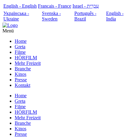
English - English
Français - France
עִבְרִית - Israel
Українська -
Svenska -
Português -
English -
Ukraine
Sweden
Brazil
India
Menü
Home
Greta
Filme
HÖRFILM
Mehr Freizeit
Branche
Kinos
Presse
Kontakt
Home
Greta
Filme
HÖRFILM
Mehr Freizeit
Branche
Kinos
Presse