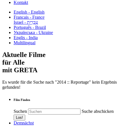
Kontakt
English - English
Français - France
עִבְרִית - Israel
Português - Brazil
Українська - Ukraine
Englis - India
Multilingual
Aktuelle Filme
für Alle
mit GRETA
Es wurde für die Suche nach "2014 :: Reportage" kein Ergebnis
gefunden!
Film Finden
Suchen
Suche abschicken
Demnächst