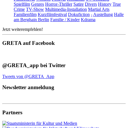
Spielfilm
Genres
Horror-Thriller
Satire
Divers
History
True
Crime
TV-Show
Multimedia-Installation
Martial Arts
Familienfilm
Kurzfilmfestival
Dokufiction
-
Austellung
Halle
am Berghain Berlin
Familie / Kinder
Kdrama
Jetzt weiterempfehlen!
GRETA auf Facebook
@GRETA_app bei Twitter
Tweets von @GRETA_App
Newsletter anmeldung
Partners