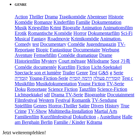
GENRE
Action
Thriller
Drama
Tragikomödie
Abenteuer
Historie
Komödie
Romanze
Kinderfilm
Familie
Dokumentation
Musik
Kriegsfilm
Krimi
Biografie
Animation
Animationsfilm
Erotik
Romantische Komödie
Horror
Dokumentarfilm
Sci-Fi
Musical
Fantasy
Roadmovie
Krimikomödie
Animation.
Comedy
test
Documentary
Comédie
Jugendmagazin
TV-
Reportage
Biopic
Fantastique
Documentaire
Werbung
Aventure
Fernsehfilm
Comédie dramatique
Drame
Historienfilm
Mystery
Court métrage
Mélodrame
Spot
가족
Comédie documentée
Kurzfilm
Fiction
Licht-Spektakel
Spectacle son et lumière
Trailer
Genre
Test
G&S
g
Serie
קומדיה
Young-Fiction-Serie
דרמה קומית
קומדיית פעולה
Test c
Musikfilm
Musikdokumentation
Young Fiction
TV-Serie
Doku
Reportage
Science Fiction
Tanzfilm
Science-Fiction
Lichtspektakel
sdf
Drama TV-Serie
Biographie
Docutainment
Filmfestival
Western
Festival
Romantik
TV-Sendung
Spielfilm
Genres
Horror-Thriller
Satire
Divers
History
True
Crime
TV-Show
Multimedia-Installation
Martial Arts
Familienfilm
Kurzfilmfestival
Dokufiction
-
Austellung
Halle
am Berghain Berlin
Familie / Kinder
Kdrama
Jetzt weiterempfehlen!