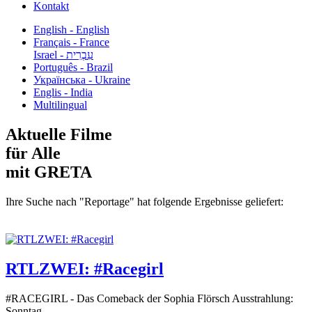
Kontakt
English - English
Français - France
עִבְרִית - Israel
Português - Brazil
Українська - Ukraine
Englis - India
Multilingual
Aktuelle Filme
für Alle
mit GRETA
Ihre Suche nach "Reportage" hat folgende Ergebnisse geliefert:
RTLZWEI: #Racegirl
#RACEGIRL - Das Comeback der Sophia Flörsch Ausstrahlung:
Sonntag...