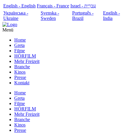
English - English
Français - France
עִבְרִית - Israel
Українська -
Svenska -
Português -
English -
Ukraine
Sweden
Brazil
India
Menü
Home
Greta
Filme
HÖRFILM
Mehr Freizeit
Branche
Kinos
Presse
Kontakt
Home
Greta
Filme
HÖRFILM
Mehr Freizeit
Branche
Kinos
Presse