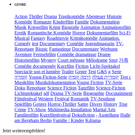
GENRE
Action
Thriller
Drama
Tragikomödie
Abenteuer
Historie
Komödie
Romanze
Kinderfilm
Familie
Dokumentation
Musik
Kriegsfilm
Krimi
Biografie
Animation
Animationsfilm
Erotik
Romantische Komödie
Horror
Dokumentarfilm
Sci-Fi
Musical
Fantasy
Roadmovie
Krimikomödie
Animation.
Comedy
test
Documentary
Comédie
Jugendmagazin
TV-
Reportage
Biopic
Fantastique
Documentaire
Werbung
Aventure
Fernsehfilm
Comédie dramatique
Drame
Historienfilm
Mystery
Court métrage
Mélodrame
Spot
가족
Comédie documentée
Kurzfilm
Fiction
Licht-Spektakel
Spectacle son et lumière
Trailer
Genre
Test
G&S
g
Serie
קומדיה
Young-Fiction-Serie
דרמה קומית
קומדיית פעולה
Test c
Musikfilm
Musikdokumentation
Young Fiction
TV-Serie
Doku
Reportage
Science Fiction
Tanzfilm
Science-Fiction
Lichtspektakel
sdf
Drama TV-Serie
Biographie
Docutainment
Filmfestival
Western
Festival
Romantik
TV-Sendung
Spielfilm
Genres
Horror-Thriller
Satire
Divers
History
True
Crime
TV-Show
Multimedia-Installation
Martial Arts
Familienfilm
Kurzfilmfestival
Dokufiction
-
Austellung
Halle
am Berghain Berlin
Familie / Kinder
Kdrama
Jetzt weiterempfehlen!