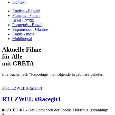
Kontakt
English - English
Français - France
עִבְרִית - Israel
Português - Brazil
Українська - Ukraine
Englis - India
Multilingual
Aktuelle Filme
für Alle
mit GRETA
Ihre Suche nach "Reportage" hat folgende Ergebnisse geliefert:
RTLZWEI: #Racegirl
#RACEGIRL - Das Comeback der Sophia Flörsch Ausstrahlung:
Sonntag...