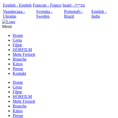
English - English
Français - France
עִבְרִית - Israel
Українська -
Svenska -
Português -
English -
Ukraine
Sweden
Brazil
India
Menü
Home
Greta
Filme
HÖRFILM
Mehr Freizeit
Branche
Kinos
Presse
Kontakt
Home
Greta
Filme
HÖRFILM
Mehr Freizeit
Branche
Kinos
Presse