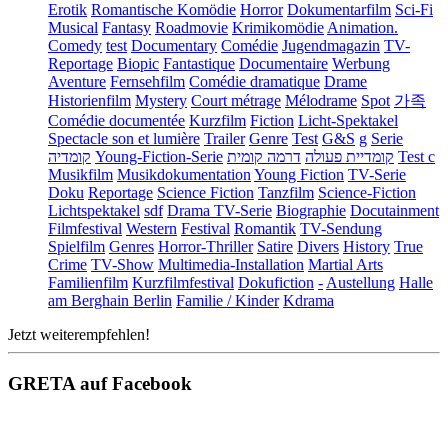
Erotik
Romantische Komödie
Horror
Dokumentarfilm
Sci-Fi
Musical
Fantasy
Roadmovie
Krimikomödie
Animation.
Comedy
test
Documentary
Comédie
Jugendmagazin
TV-
Reportage
Biopic
Fantastique
Documentaire
Werbung
Aventure
Fernsehfilm
Comédie dramatique
Drame
Historienfilm
Mystery
Court métrage
Mélodrame
Spot
가족
Comédie documentée
Kurzfilm
Fiction
Licht-Spektakel
Spectacle son et lumière
Trailer
Genre
Test
G&S
g
Serie
קומדיה
Young-Fiction-Serie
דרמה קומית
קומדיית פעולה
Test c
Musikfilm
Musikdokumentation
Young Fiction
TV-Serie
Doku
Reportage
Science Fiction
Tanzfilm
Science-Fiction
Lichtspektakel
sdf
Drama TV-Serie
Biographie
Docutainment
Filmfestival
Western
Festival
Romantik
TV-Sendung
Spielfilm
Genres
Horror-Thriller
Satire
Divers
History
True
Crime
TV-Show
Multimedia-Installation
Martial Arts
Familienfilm
Kurzfilmfestival
Dokufiction
-
Austellung
Halle
am Berghain Berlin
Familie / Kinder
Kdrama
Jetzt weiterempfehlen!
GRETA auf Facebook