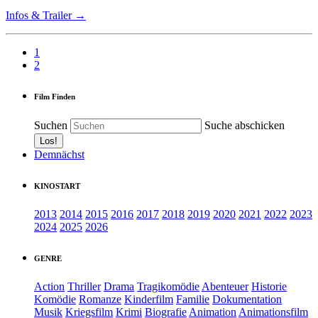
Infos & Trailer →
1
2
Film Finden
Suchen
Suche abschicken
Demnächst
KINOSTART
2013
2014
2015
2016
2017
2018
2019
2020
2021
2022
2023
2024
2025
2026
GENRE
Action
Thriller
Drama
Tragikomödie
Abenteuer
Historie
Komödie
Romanze
Kinderfilm
Familie
Dokumentation
Musik
Kriegsfilm
Krimi
Biografie
Animation
Animationsfilm