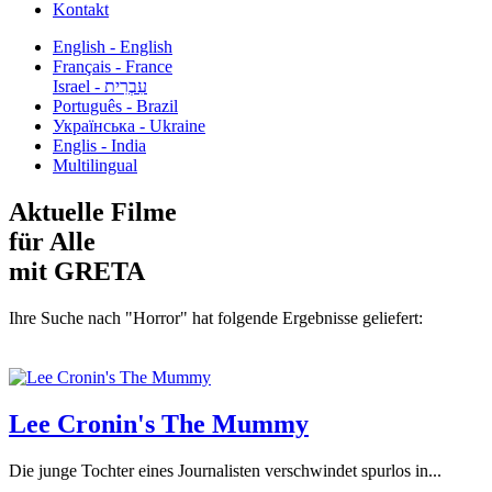
Kontakt
English - English
Français - France
עִבְרִית - Israel
Português - Brazil
Українська - Ukraine
Englis - India
Multilingual
Aktuelle Filme
für Alle
mit GRETA
Ihre Suche nach "Horror" hat folgende Ergebnisse geliefert:
Lee Cronin's The Mummy
Die junge Tochter eines Journalisten verschwindet spurlos in...