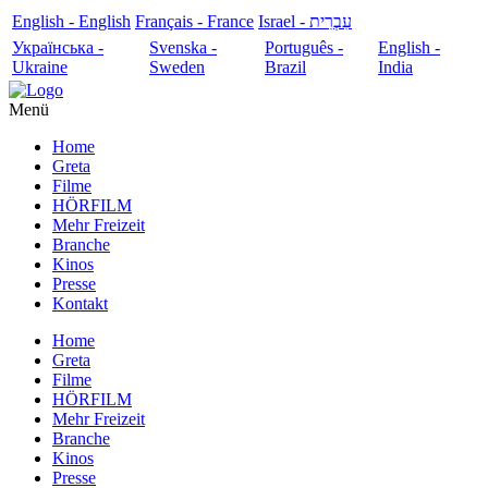
English - English
Français - France
עִבְרִית - Israel
Українська -
Svenska -
Português -
English -
Ukraine
Sweden
Brazil
India
Menü
Home
Greta
Filme
HÖRFILM
Mehr Freizeit
Branche
Kinos
Presse
Kontakt
Home
Greta
Filme
HÖRFILM
Mehr Freizeit
Branche
Kinos
Presse