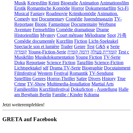
Musik
Kriegsfilm
Krimi
Biografie
Animation
Animationsfilm
Erotik
Romantische Komödie
Horror
Dokumentarfilm
Sci-Fi
Musical
Fantasy
Roadmovie
Krimikomödie
Animation.
Comedy
test
Documentary
Comédie
Jugendmagazin
TV-
Reportage
Biopic
Fantastique
Documentaire
Werbung
Aventure
Fernsehfilm
Comédie dramatique
Drame
Historienfilm
Mystery
Court métrage
Mélodrame
Spot
가족
Comédie documentée
Kurzfilm
Fiction
Licht-Spektakel
Spectacle son et lumière
Trailer
Genre
Test
G&S
g
Serie
קומדיה
Young-Fiction-Serie
דרמה קומית
קומדיית פעולה
Test c
Musikfilm
Musikdokumentation
Young Fiction
TV-Serie
Doku
Reportage
Science Fiction
Tanzfilm
Science-Fiction
Lichtspektakel
sdf
Drama TV-Serie
Biographie
Docutainment
Filmfestival
Western
Festival
Romantik
TV-Sendung
Spielfilm
Genres
Horror-Thriller
Satire
Divers
History
True
Crime
TV-Show
Multimedia-Installation
Martial Arts
Familienfilm
Kurzfilmfestival
Dokufiction
-
Austellung
Halle
am Berghain Berlin
Familie / Kinder
Kdrama
Jetzt weiterempfehlen!
GRETA auf Facebook