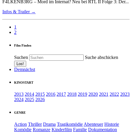
F4LKENB3RG – Mord im Internat? Neu bei RTL II Folge 3: Der...
Infos & Trailer →
1
2
Film Finden
Suchen
Suche abschicken
Demnächst
KINOSTART
2013
2014
2015
2016
2017
2018
2019
2020
2021
2022
2023
2024
2025
2026
GENRE
Action
Thriller
Drama
Tragikomödie
Abenteuer
Historie
Komödie
Romanze
Kinderfilm
Familie
Dokumentation