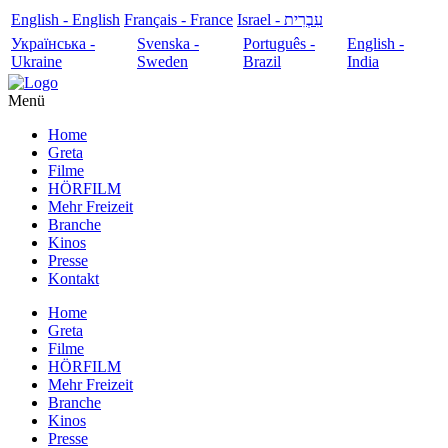
English - English
Français - France
עִבְרִית - Israel
Українська -
Svenska -
Português -
English -
Ukraine
Sweden
Brazil
India
Menü
Home
Greta
Filme
HÖRFILM
Mehr Freizeit
Branche
Kinos
Presse
Kontakt
Home
Greta
Filme
HÖRFILM
Mehr Freizeit
Branche
Kinos
Presse