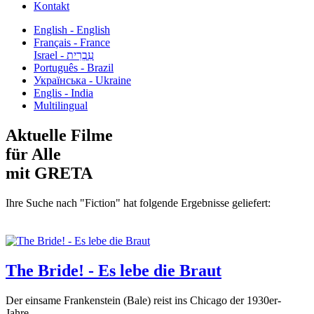
Kontakt
English - English
Français - France
עִבְרִית - Israel
Português - Brazil
Українська - Ukraine
Englis - India
Multilingual
Aktuelle Filme
für Alle
mit GRETA
Ihre Suche nach "Fiction" hat folgende Ergebnisse geliefert:
The Bride! - Es lebe die Braut
Der einsame Frankenstein (Bale) reist ins Chicago der 1930er-
Jahre,...