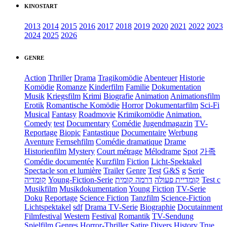
KINOSTART
2013
2014
2015
2016
2017
2018
2019
2020
2021
2022
2023
2024
2025
2026
GENRE
Action
Thriller
Drama
Tragikomödie
Abenteuer
Historie
Komödie
Romanze
Kinderfilm
Familie
Dokumentation
Musik
Kriegsfilm
Krimi
Biografie
Animation
Animationsfilm
Erotik
Romantische Komödie
Horror
Dokumentarfilm
Sci-Fi
Musical
Fantasy
Roadmovie
Krimikomödie
Animation.
Comedy
test
Documentary
Comédie
Jugendmagazin
TV-
Reportage
Biopic
Fantastique
Documentaire
Werbung
Aventure
Fernsehfilm
Comédie dramatique
Drame
Historienfilm
Mystery
Court métrage
Mélodrame
Spot
가족
Comédie documentée
Kurzfilm
Fiction
Licht-Spektakel
Spectacle son et lumière
Trailer
Genre
Test
G&S
g
Serie
קומדיה
Young-Fiction-Serie
דרמה קומית
קומדיית פעולה
Test c
Musikfilm
Musikdokumentation
Young Fiction
TV-Serie
Doku
Reportage
Science Fiction
Tanzfilm
Science-Fiction
Lichtspektakel
sdf
Drama TV-Serie
Biographie
Docutainment
Filmfestival
Western
Festival
Romantik
TV-Sendung
Spielfilm
Genres
Horror-Thriller
Satire
Divers
History
True