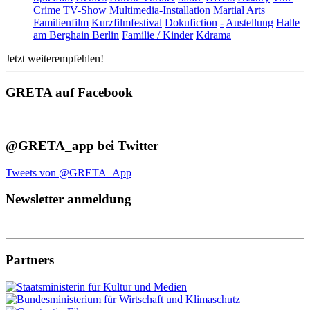
Crime
TV-Show
Multimedia-Installation
Martial Arts
Familienfilm
Kurzfilmfestival
Dokufiction
-
Austellung
Halle
am Berghain Berlin
Familie / Kinder
Kdrama
Jetzt weiterempfehlen!
GRETA auf Facebook
@GRETA_app bei Twitter
Tweets von @GRETA_App
Newsletter anmeldung
Partners