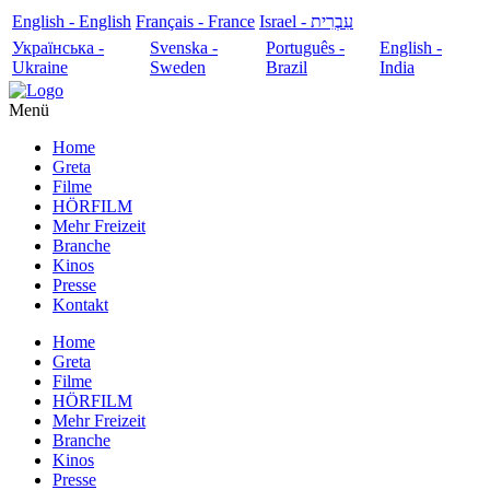
English - English
Français - France
עִבְרִית - Israel
Українська -
Svenska -
Português -
English -
Ukraine
Sweden
Brazil
India
Menü
Home
Greta
Filme
HÖRFILM
Mehr Freizeit
Branche
Kinos
Presse
Kontakt
Home
Greta
Filme
HÖRFILM
Mehr Freizeit
Branche
Kinos
Presse