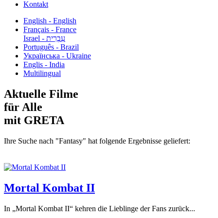
Kontakt
English - English
Français - France
עִבְרִית - Israel
Português - Brazil
Українська - Ukraine
Englis - India
Multilingual
Aktuelle Filme
für Alle
mit GRETA
Ihre Suche nach "Fantasy" hat folgende Ergebnisse geliefert:
Mortal Kombat II
In „Mortal Kombat II“ kehren die Lieblinge der Fans zurück...