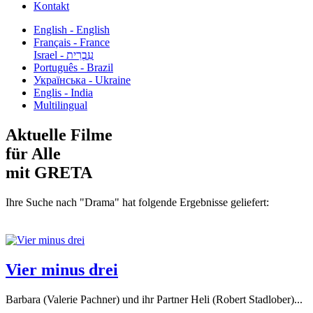
Kontakt
English - English
Français - France
עִבְרִית - Israel
Português - Brazil
Українська - Ukraine
Englis - India
Multilingual
Aktuelle Filme
für Alle
mit GRETA
Ihre Suche nach "Drama" hat folgende Ergebnisse geliefert:
Vier minus drei
Barbara (Valerie Pachner) und ihr Partner Heli (Robert Stadlober)...