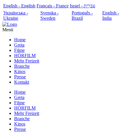
English - English
Français - France
עִבְרִית - Israel
Українська -
Svenska -
Português -
English -
Ukraine
Sweden
Brazil
India
Menü
Home
Greta
Filme
HÖRFILM
Mehr Freizeit
Branche
Kinos
Presse
Kontakt
Home
Greta
Filme
HÖRFILM
Mehr Freizeit
Branche
Kinos
Presse