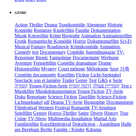
GENRE
Action
Thriller
Drama
Tragikomödie
Abenteuer
Historie
Komödie
Romanze
Kinderfilm
Familie
Dokumentation
Musik
Kriegsfilm
Krimi
Biografie
Animation
Animationsfilm
Erotik
Romantische Komödie
Horror
Dokumentarfilm
Sci-Fi
Musical
Fantasy
Roadmovie
Krimikomödie
Animation.
Comedy
test
Documentary
Comédie
Jugendmagazin
TV-
Reportage
Biopic
Fantastique
Documentaire
Werbung
Aventure
Fernsehfilm
Comédie dramatique
Drame
Historienfilm
Mystery
Court métrage
Mélodrame
Spot
가족
Comédie documentée
Kurzfilm
Fiction
Licht-Spektakel
Spectacle son et lumière
Trailer
Genre
Test
G&S
g
Serie
קומדיה
Young-Fiction-Serie
דרמה קומית
קומדיית פעולה
Test c
Musikfilm
Musikdokumentation
Young Fiction
TV-Serie
Doku
Reportage
Science Fiction
Tanzfilm
Science-Fiction
Lichtspektakel
sdf
Drama TV-Serie
Biographie
Docutainment
Filmfestival
Western
Festival
Romantik
TV-Sendung
Spielfilm
Genres
Horror-Thriller
Satire
Divers
History
True
Crime
TV-Show
Multimedia-Installation
Martial Arts
Familienfilm
Kurzfilmfestival
Dokufiction
-
Austellung
Halle
am Berghain Berlin
Familie / Kinder
Kdrama