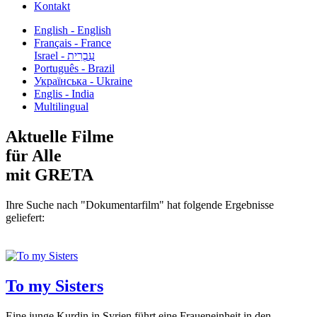
Kontakt
English - English
Français - France
עִבְרִית - Israel
Português - Brazil
Українська - Ukraine
Englis - India
Multilingual
Aktuelle Filme
für Alle
mit GRETA
Ihre Suche nach "Dokumentarfilm" hat folgende Ergebnisse
geliefert:
To my Sisters
Eine junge Kurdin in Syrien führt eine Fraueneinheit in den...