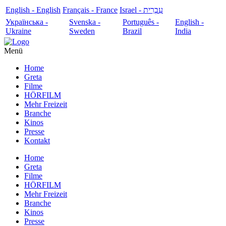
English - English
Français - France
עִבְרִית - Israel
Українська -
Svenska -
Português -
English -
Ukraine
Sweden
Brazil
India
Menü
Home
Greta
Filme
HÖRFILM
Mehr Freizeit
Branche
Kinos
Presse
Kontakt
Home
Greta
Filme
HÖRFILM
Mehr Freizeit
Branche
Kinos
Presse